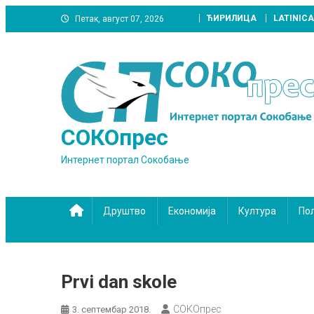
Skip
ЋИРИЛИЦА
LATINICA
Петак, август 07, 2026
to
content
СОКОпрес
Интернет портал Сокобање
Друштво
Економија
Култура
По
Prvi dan skole
СОКОпрес
3. септембар 2018.