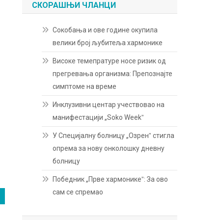
СКОРАШЊИ ЧЛАНЦИ
Сокобања и ове године окупила
велики број љубитеља хармонике
Високе темепратуре носе ризик од
прегревања организма: Препознајте
симптоме на време
Инклузивни центар учествовао на
манифестацији „Soko Weekˮ
У Специјалну болницу „Озренˮ стигла
опрема за нову онколошку дневну
болницу
Победник „Прве хармоникеˮ: За ово
сам се спремао