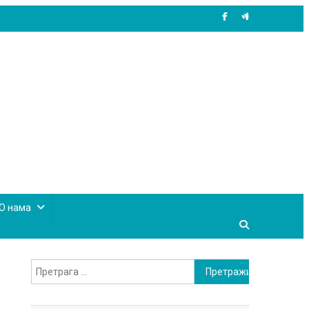
site mode button
О нама
Претрага
за: