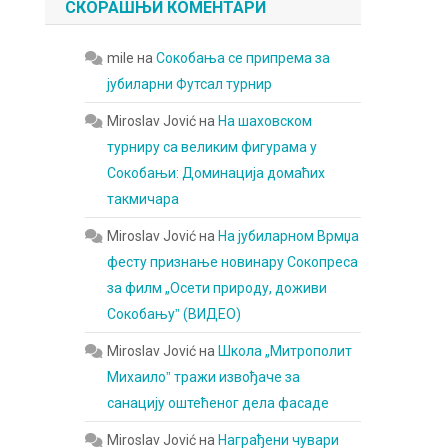
СКОРАШЊИ КОМЕНТАРИ
mile
на
Сокобања се припрема за
јубиларни Футсал турнир
Miroslav Jović
на
На шаховском
турниру са великим фигурама у
Сокобањи: Доминација домаћих
такмичара
Miroslav Jović
на
На јубиларном Врмџа
фесту признање новинару Сокопреса
за филм „Осети природу, доживи
Сокобањуˮ (ВИДЕО)
Miroslav Jović
на
Школа „Митрополит
Михаилоˮ тражи извођаче за
санацију оштећеног дела фасаде
Miroslav Jović
на
Награђени чувари