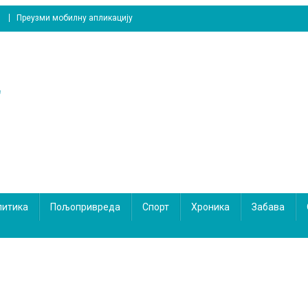
Преузми мобилну апликацију
литика
Пољопривреда
Спорт
Хроника
Забава