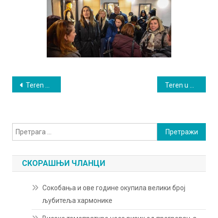
Кретање
Teren kod skola 23
Teren u Resniku 23
чланка
Претрага
за:
СКОРАШЊИ ЧЛАНЦИ
Сокобања и ове године окупила велики број
љубитеља хармонике