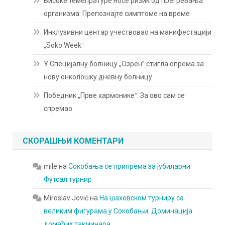
Високе темепратуре носе ризик од прегревања
организма: Препознајте симптоме на време
Инклузивни центар учествовао на манифестацији
„Soko Weekˮ
У Специјалну болницу „Озренˮ стигла опрема за
нову онколошку дневну болницу
Победник „Прве хармоникеˮ: За ово сам се
спремао
СКОРАШЊИ КОМЕНТАРИ
mile
на
Сокобања се припрема за јубиларни
Футсал турнир
Miroslav Jović
на
На шаховском турниру са
великим фигурама у Сокобањи: Доминација
домаћих такмичара