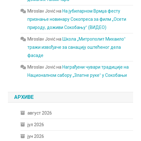
Miroslav Jović
на
На јубиларном Врмџа фесту
признање новинару Сокопреса за филм „Осети
природу, доживи Сокобањуˮ (ВИДЕО)
Miroslav Jović
на
Школа „Митрополит Михаилоˮ
тражи извођаче за санацију оштећеног дела
фасаде
Miroslav Jović
на
Награђени чувари традиције на
Националном сабору „Златне рукеˮ у Сокобањи
АРХИВЕ
август 2026
јул 2026
јун 2026