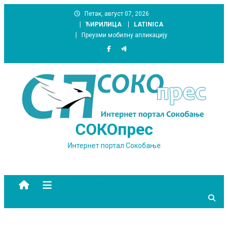
Skip
Петак, август 07, 2026
to
ЋИРИЛИЦА
LATINICA
content
Преузми мобилну апликацију
СОКОпрес
Интернет портал Сокобање
site mode button