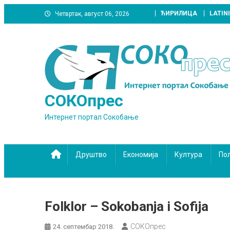
Skip
ЋИРИЛИЦА
LATIN
Четвртак, август 06, 2026
to
content
СОКОпрес
Интернет портал Сокобање
Друштво
Економија
Култура
По
Folklor – Sokobanja i Sofija
СОКОпрес
24. септембар 2018.