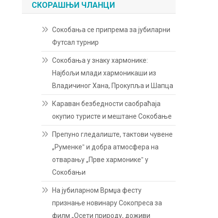
СКОРАШЊИ ЧЛАНЦИ
Сокобања се припрема за јубиларни
Футсал турнир
Сокобања у знаку хармонике:
Најбољи млади хармоникаши из
Владичиног Хана, Прокупља и Шапца
Караван безбедности саобраћаја
окупио туристе и мештане Сокобање
Препуно гледалиште, тактови чувене
„Руменкеˮ и добра атмосфера на
отварању „Прве хармоникеˮ у
Сокобањи
На јубиларном Врмџа фесту
признање новинару Сокопреса за
филм „Осети природу, доживи