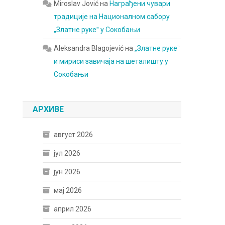
Miroslav Jović
на
Награђени чувари
традиције на Националном сабору
„Златне рукеˮ у Сокобањи
Aleksandra Blagojević
на
„Златне рукеˮ
и мириси завичаја на шеталишту у
Сокобањи
АРХИВЕ
август 2026
јул 2026
јун 2026
мај 2026
април 2026