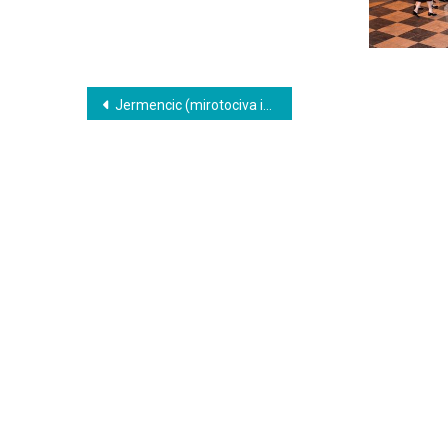
Кретање
Jermencic (mirotociva ikona)
чланка