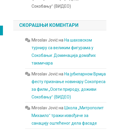
Сокобањуˮ (ВИДЕО)
СКОРАШЊИ КОМЕНТАРИ
Miroslav Jović
на
На шаховском
турниру са великим фигурама у
Сокобањи: Доминација домаћих
такмичара
Miroslav Jović
на
На јубиларном Врмџа
фесту признање новинару Сокопреса
за филм „Осети природу, доживи
Сокобањуˮ (ВИДЕО)
Miroslav Jović
на
Школа „Митрополит
Михаилоˮ тражи извођаче за
санацију оштећеног дела фасаде