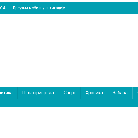
ICA
Преузми мобилну апликацију
литика
Пољопривреда
Спорт
Хроника
Забава