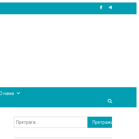
site mode button
О нама
Претрага
за: