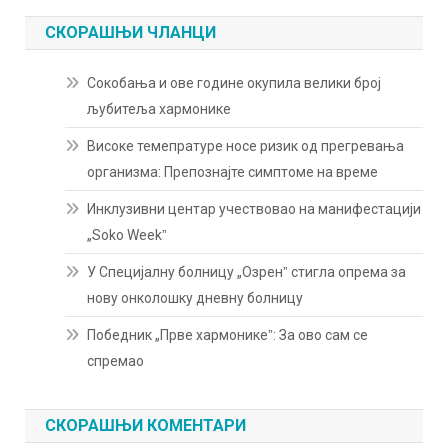
СКОРАШЊИ ЧЛАНЦИ
Сокобања и ове године окупила велики број
љубитеља хармонике
Високе темепратуре носе ризик од прегревања
организма: Препознајте симптоме на време
Инклузивни центар учествовао на манифестацији
„Soko Weekˮ
У Специјалну болницу „Озренˮ стигла опрема за
нову онколошку дневну болницу
Победник „Прве хармоникеˮ: За ово сам се
спремао
СКОРАШЊИ КОМЕНТАРИ