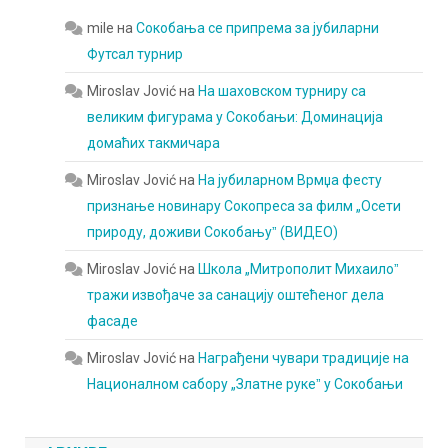
mile
на
Сокобања се припрема за јубиларни
Футсал турнир
Miroslav Jović
на
На шаховском турниру са
великим фигурама у Сокобањи: Доминација
домаћих такмичара
Miroslav Jović
на
На јубиларном Врмџа фесту
признање новинару Сокопреса за филм „Осети
природу, доживи Сокобањуˮ (ВИДЕО)
Miroslav Jović
на
Школа „Митрополит Михаилоˮ
тражи извођаче за санацију оштећеног дела
фасаде
Miroslav Jović
на
Награђени чувари традиције на
Националном сабору „Златне рукеˮ у Сокобањи