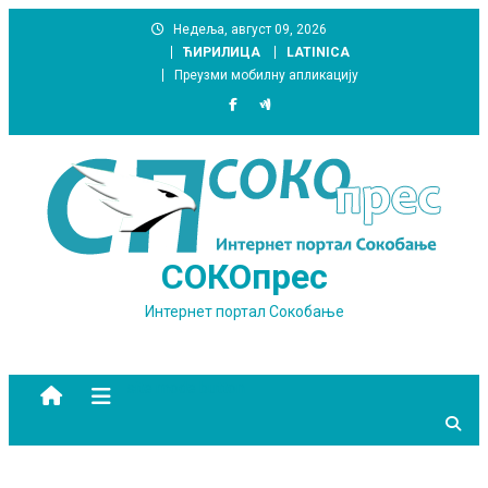
Skip
Недеља, август 09, 2026
to
ЋИРИЛИЦА
LATINICA
content
Преузми мобилну апликацију
СОКОпрес
Интернет портал Сокобање
site mode button