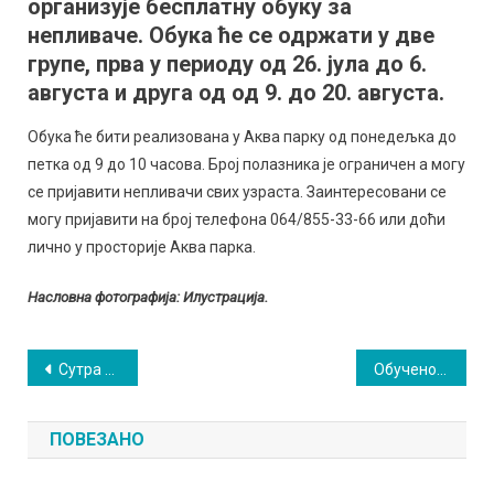
организује бесплатну обуку за
неплив
непливаче. Обука ће се одржати у две
групе, прва у периоду од 26. јула до 6.
августа и друга од од 9. до 20. августа.
Обука ће бити реализована у Аква парку од понедељка до
петка од 9 до 10 часова. Број полазника је ограничен а могу
се пријавити непливачи свих узраста. Заинтересовани се
могу пријавити на број телефона 064/855-33-66 или доћи
лично у просторије Аква парка.
Насловна фотографија: Илустрација.
Кретање
Сутра радови на водоводној мрежи
Обучено 46 незапослених и 6 запослено у оквиру пројекта „Вештине за послове”
чланка
ПОВЕЗАНО