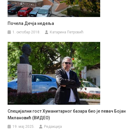
Почела Дечја недеља
1. октобар 2018.
Катарина Петровић
Специјални гост Хуманитарног базара био је певач Бојан
Милановић (ВИДЕО)
19. мај 2025.
Редакција