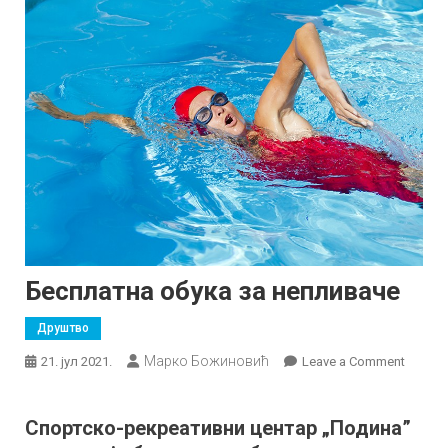
Бесплатна обука за непливаче
Друштво
Марко Божиновић
on
21. јул 2021.
Leave a Comment
Беспла
обука
Спортско-рекреативни центар „Подина”
за