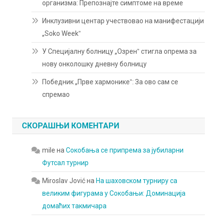
организма: Препознајте симптоме на време
Инклузивни центар учествовао на манифестацији
„Soko Weekˮ
У Специјалну болницу „Озренˮ стигла опрема за
нову онколошку дневну болницу
Победник „Прве хармоникеˮ: За ово сам се
спремао
СКОРАШЊИ КОМЕНТАРИ
mile
на
Сокобања се припрема за јубиларни
Футсал турнир
Miroslav Jović
на
На шаховском турниру са
великим фигурама у Сокобањи: Доминација
домаћих такмичара