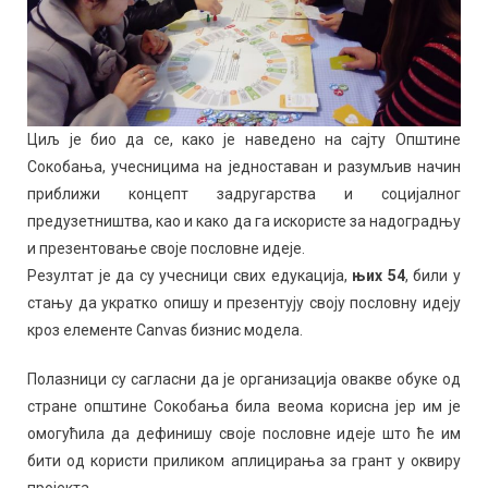
Циљ је био да се, како је наведено на сајту Општине
Сокобања, учесницима на једноставан и разумљив начин
приближи концепт задругарства и социјалног
предузетништва, као и како да га искористе за надоградњу
и презентовање своје пословне идеје.
Резултат је да су учесници свих едукација,
њих
54
, били у
стању да укратко опишу и презентују своју пословну идеју
кроз елементе Canvas бизнис модела.
Полазници су сагласни да је организација овакве обуке од
стране општине Сокобања била веома корисна јер им је
омогућила да дефинишу своје пословне идеје што ће им
бити од користи приликом аплицирања за грант у оквиру