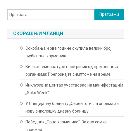
Претрага
за:
СКОРАШЊИ ЧЛАНЦИ
Сокобања и ове године окупила велики број
љубитеља хармонике
Високе темепратуре носе ризик од прегревања
организма: Препознајте симптоме на време
Инклузивни центар учествовао на манифестацији
„Soko Weekˮ
У Специјалну болницу „Озренˮ стигла опрема за
нову онколошку дневну болницу
Победник „Прве хармоникеˮ: За ово сам се
спремао