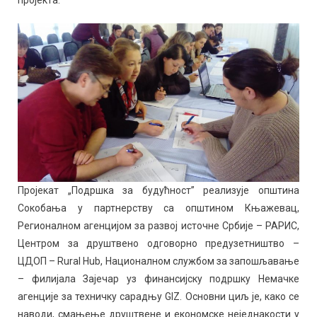
пројекта.
Пројекат „Подршка за будућност” реализује општина
Сокобања у партнерству са општином Књажевац,
Регионалном агенцијом за развој источне Србије – РАРИС,
Центром за друштвено одговорно предузетништво –
ЦДОП – Rural Hub, Националном службом за запошљавање
– филијала Зајечар уз финансијску подршку Немачке
агенције за техничку сарадњу GIZ. Основни циљ је, како се
наводи, смањење друштвене и економске неједнакости у