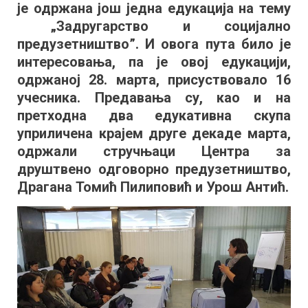
социјалном
је одржана још једна едукација на тему
предузетниш
„Задругарство и социјално
предузетништво”. И овога пута било је
интересовања, па је овој едукацији,
одржаној 28. марта, присуствовало 16
учесника. Предавања су, као и на
претходна два едукативна скупа
уприличена крајем друге декаде марта,
одржали стручњаци Центра за
друштвено одговорно предузетништво,
Драгана Томић Пилиповић и Урош Антић.