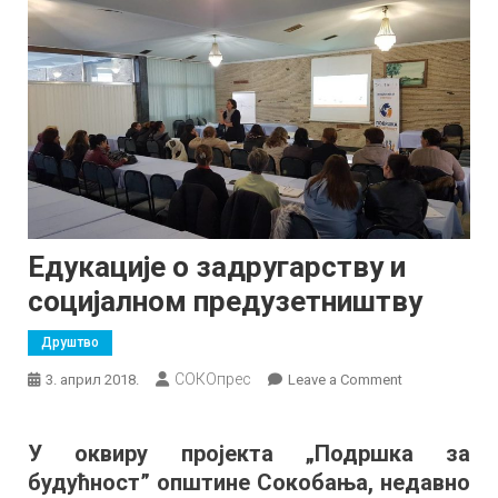
Едукације о задругарству и
социјалном предузетништву
Друштво
СОКОпрес
on
3. април 2018.
Leave a Comment
Едукације
о
У оквиру пројекта „Подршка за
задругарству
будућност” општине Сокобања, недавно
и