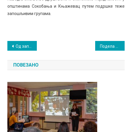
општинама Сокобања и Књажевац путем подршке теже
запошљивим групама.
Кретање
Од записа из сокобањских апартмана до најчувенијих књижевних дела
Подела пензионерских картица
чланка
ПОВЕЗАНО