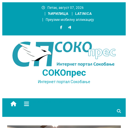
Skip
Петак, август 07, 2026
to
ЋИРИЛИЦА
LATINICA
content
Преузми мобилну апликацију
СОКОпрес
Интернет портал Сокобање
site mode button