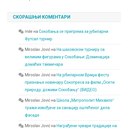
СКОРАШЊИ КОМЕНТАРИ
mile
на
Сокобања се припрема за јубиларни
Футсал турнир
Miroslav Jović
на
На шаховском турниру са
великим фигурама у Сокобањи: Доминација
домаћих такмичара
Miroslav Jović
на
На јубиларном Врмџа фесту
признање новинару Сокопреса за филм „Осети
природу, доживи Сокобањуˮ (ВИДЕО)
Miroslav Jović
на
Школа „Митрополит Михаилоˮ
тражи извођаче за санацију оштећеног дела
фасаде
Miroslav Jović
на
Награђени чувари традиције на