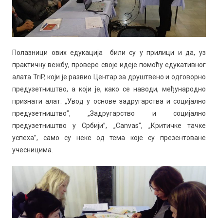
Полазници ових едукација били су у прилици и да, уз
практичну вежбу, провере своје идеје помоћу едукативног
алата TriP, који је развио Центар за друштвено и одговорно
предузетништво, а који је, како се наводи, међународно
признати алат. „Увод у основе задругарства и социјално
предузетништво”, „Задругарство и социјално
предузетништво у Србији”, „Canvas”, „Критичке тачке
успеха”, само су неке од тема које су презентоване
учесницима.