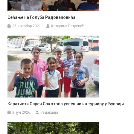
Сећање на Голуба Радовановића
25. октобар 2021.
Катарина Петровић
Каратисти Озрен Сокотопа успешни на турниру у Ћуприји
8. јун 2026.
Редакција