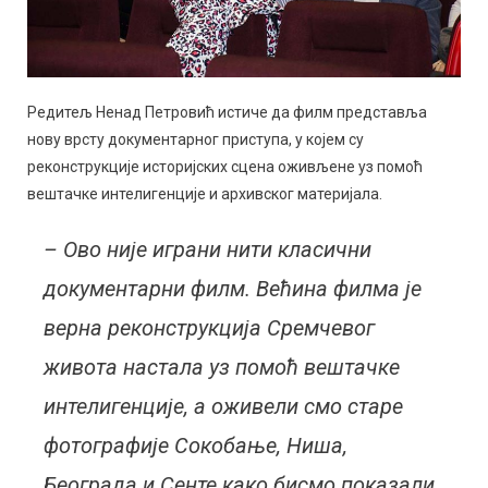
Редитељ Ненад Петровић истиче да филм представља
нову врсту документарног приступа, у којем су
реконструкције историјских сцена оживљене уз помоћ
вештачке интелигенције и архивског материјала.
– Ово није играни нити класични
документарни филм. Већина филма је
верна реконструкција Сремчевог
живота настала уз помоћ вештачке
интелигенције, а оживели смо старе
фотографије Сокобање, Ниша,
Београда и Сенте како бисмо показали