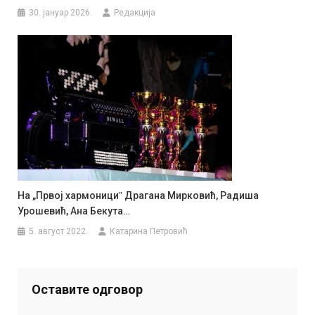
30. јануар 2026.
Редакција
На „Првој хармонициˮ Драгана Мирковић, Радиша
Урошевић, Ана Бекута…
5. август 2022.
Катарина Петровић
Оставите одговор