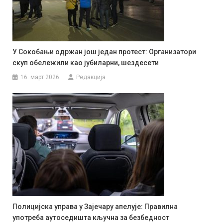
У Сокобањи одржан још један протест: Организатори
скуп обележили као јубиларни, шездесети
16. март 2026.
Редакција
Полицијска управа у Зајечару апелује: Правилна
употреба аутоседишта кључна за безбедност