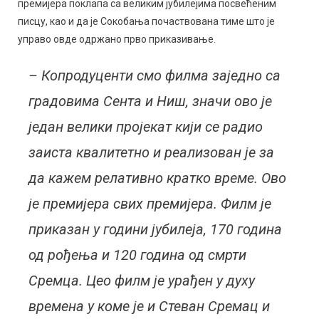
премијера поклапа са великим јубилејима посвећеним
писцу, као и да је Сокобања почаствована тиме што је
управо овде одржано прво приказивање.
– Копродуценти смо филма заједно са
градовима Сента и Ниш, значи ово је
један велики пројекат кији се радио
заиста квалитетно и реализован је за
да кажем релативно кратко време. Ово
је премијера свих премијера. Филм је
приказан у години јубилеја, 170 година
од рођења и 120 година од смрти
Сремца. Цео филм је урађен у духу
времена у коме је и Стеван Сремац и