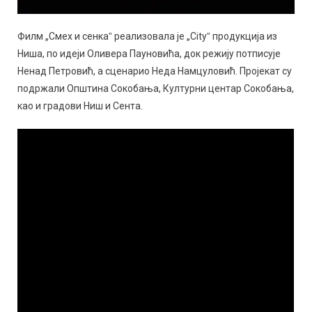
Филм „Смех и сенкаˮ реализовала је „Cityˮ продукција из
Ниша, по идеји Оливера Пауновића, док режију потписује
Ненад Петровић, а сценарио Неда Намцуловић. Пројекат су
подржали Општина Сокобања, Културни центар Сокобања,
као и градови Ниш и Сента.