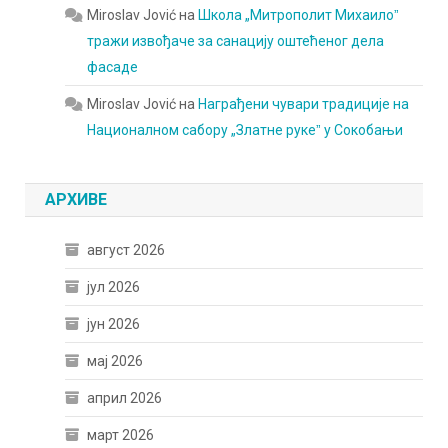
Miroslav Jović
на
Школа „Митрополит Михаилоˮ
тражи извођаче за санацију оштећеног дела
фасаде
Miroslav Jović
на
Награђени чувари традиције на
Националном сабору „Златне рукеˮ у Сокобањи
АРХИВЕ
август 2026
јул 2026
јун 2026
мај 2026
април 2026
март 2026