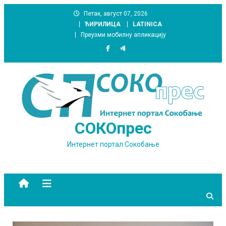
Skip
Петак, август 07, 2026
to
ЋИРИЛИЦА
LATINICA
content
Преузми мобилну апликацију
СОКОпрес
Интернет портал Сокобање
site mode button