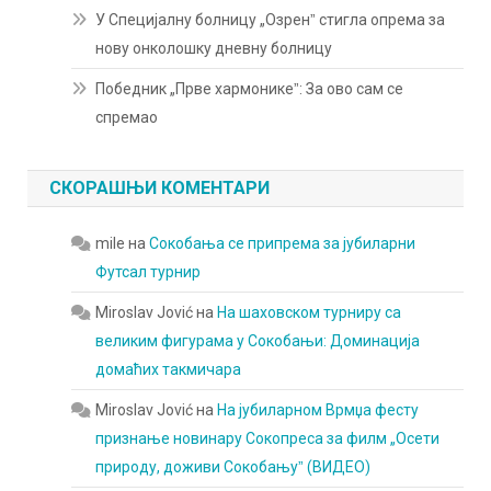
У Специјалну болницу „Озренˮ стигла опрема за
нову онколошку дневну болницу
Победник „Прве хармоникеˮ: За ово сам се
спремао
СКОРАШЊИ КОМЕНТАРИ
mile
на
Сокобања се припрема за јубиларни
Футсал турнир
Miroslav Jović
на
На шаховском турниру са
великим фигурама у Сокобањи: Доминација
домаћих такмичара
Miroslav Jović
на
На јубиларном Врмџа фесту
признање новинару Сокопреса за филм „Осети
природу, доживи Сокобањуˮ (ВИДЕО)