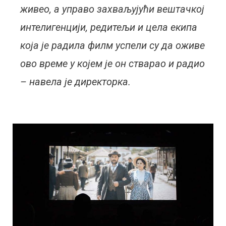
живео, а управо захваљујући вештачкој
интелигенцији, редитељи и цела екипа
која је радила филм успели су да оживе
ово време у којем је он стварао и радио
– навела је директорка.