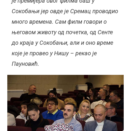
је премијера овог филма баш у
Сокобањи јер овде је Сремац проводио
много времена. Сам филм говори о
његовом животу од почетка, од Сенте
до краја у Сокобањи, али и оно време
које је провео у Нишу – рекао је
Пауновић.