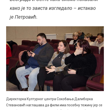
како је то заиста изгледало – истакао
је Петровић.
Директорка Културног центра Сокобања Далиборка
Стевановић наглашава да филм има посебну тежину јер се