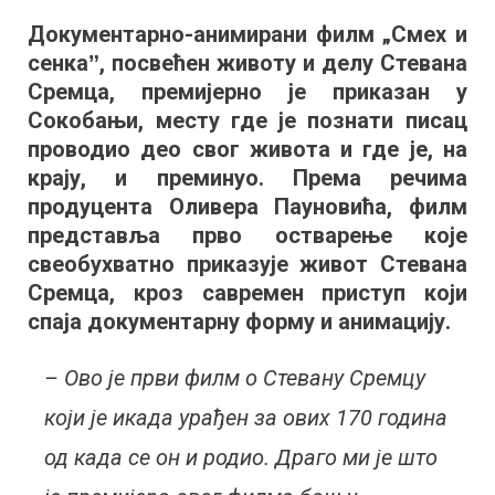
интелиген
Документарно-анимирани филм „Смех и
„оживела
сенкаˮ, посвећен животу и делу Стевана
Сремца
и
Сремца, премијерно је приказан у
дух
Сокобањи, месту где је познати писац
старе
проводио део свог живота и где је, на
Сокобањ
крају, и преминуо. Према речима
продуцента Оливера Пауновића, филм
представља прво остварење које
свеобухватно приказује живот Стевана
Сремца, кроз савремен приступ који
спаја документарну форму и анимацију.
– Ово је први филм о Стевану Сремцу
који је икада урађен за ових 170 година
од када се он и родио. Драго ми је што