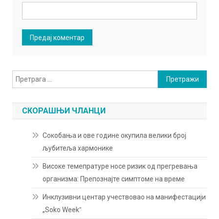
Претрага
за:
СКОРАШЊИ ЧЛАНЦИ
Сокобања и ове године окупила велики број
љубитеља хармонике
Високе темепратуре носе ризик од прегревања
организма: Препознајте симптоме на време
Инклузивни центар учествовао на манифестацији
„Soko Weekˮ