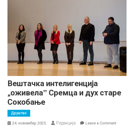
Вештачка интелигенција
„оживелаˮ Сремца и дух старе
Сокобање
Друштво
Редакција
on
24. новембар 2025.
Leave a Comment
Вештачк