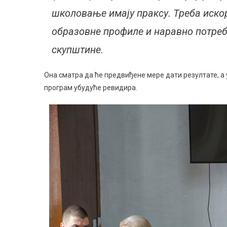
школовање имају праксу. Треба иск
образовне профиле и наравно потреб
скупштине.
Она сматра да ће предвиђене мере дати резултате, а у
програм убудуће ревидира.