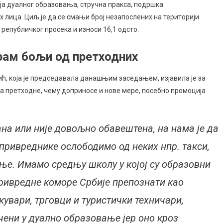
ја дуалног образовања, стручна пракса, подршка
ца. Циљ је да се смањи број незапослених на територији
 републичког просека и износи 16,1 одсто.
рам бољи од претходних
, која је председавала данашњим заседањем, изјавила је за
на претходне, чему доприносе и нове мере, посебно промоција
на или није довољно обавештена, на нама је да
 привреднике ослободимо од неких нпр. такси,
ње. Имамо средњу школу у којој су образовни
Привредне коморе Србије препознати као
кувари, трговци и туристички техничари,
чени у дуално образовање јер оно кроз