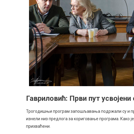
Гавриловић: Први пут усвојени
Трогодишњи програм запошљавања подржали су и пре
изнели низ предлога за кориговање програма. Како је
прихваћени.