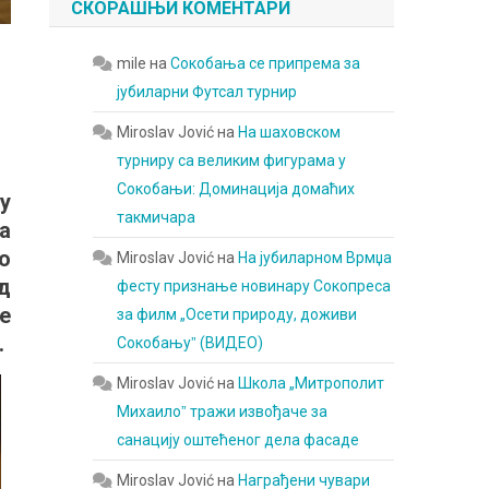
СКОРАШЊИ КОМЕНТАРИ
mile
на
Сокобања се припрема за
јубиларни Футсал турнир
Miroslav Jović
на
На шаховском
турниру са великим фигурама у
Сокобањи: Доминација домаћих
у
такмичара
а
о
Miroslav Jović
на
На јубиларном Врмџа
д
фесту признање новинару Сокопреса
е
за филм „Осети природу, доживи
.
Сокобањуˮ (ВИДЕО)
Miroslav Jović
на
Школа „Митрополит
Михаилоˮ тражи извођаче за
санацију оштећеног дела фасаде
Miroslav Jović
на
Награђени чувари