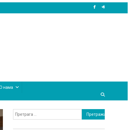
site mode button
О нама
Претрага
за: