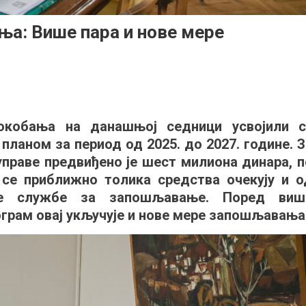
а: Више пара и нове мере
on
Усвојен
Програм
окобања на данашњој седници усвојили с
запошљавања:
ланом за период од 2025. до 2027. године. З
Више
пара
управе предвиђено је шест милиона динара, п
и
 се приближно толика средства очекују и о
нове
не службе за запошљавање. Поред виш
мере
ограм овај укључује и нове мере запошљавања