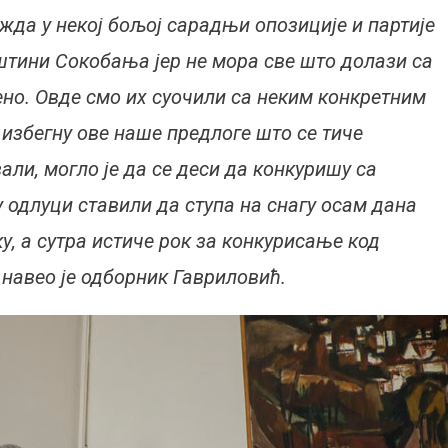
жда у некој бољој сарадњи опозиције и партије
штини Сокобања јер не мора све што долази са
ено. Овде смо их суочили са неким конкретним
 избегну ове наше предлоге што се тиче
али, могло је да се деси да конкуришу са
 у одлуци ставили да ступа на снагу осам дана
, а сутра истиче рок за конкурисање код
авео је одборник Гавриловић.