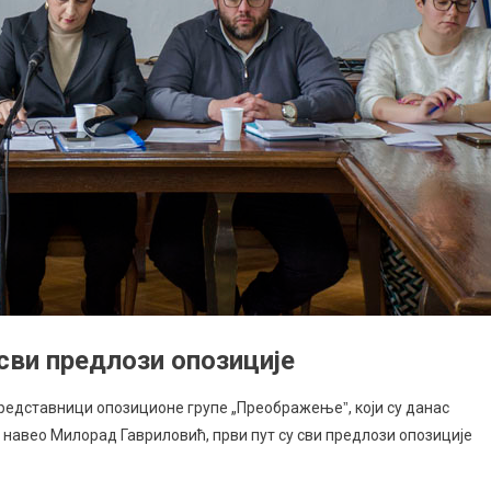
 сви предлози опозиције
дставници опозиционе групе „Преображењеˮ, који су данас
 навео Милорад Гавриловић, први пут су сви предлози опозиције