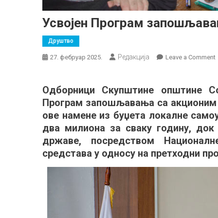
Усвојен Програм запошљавањ
Друштво
Редакција
27. фебруар 2025.
Leave a Comment
Одборници Скупштине општине С
Програм запошљавања са акционим п
ове намене из буџета локалне само
два милиона за сваку годину, док
државе, посредством Национал
средстава у односу на претходни пр