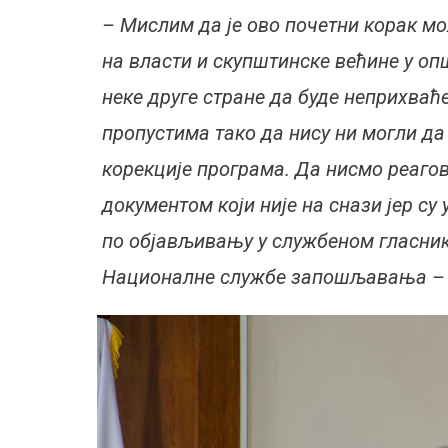
– Мислим да је ово почетни корак мо
на власти и скупштинске већине у оп
неке друге стране да буде неприхваћ
пропустима тако да нису ни могли да
корекције програма. Да нисмо реагов
документом који није на снази јер су
по објављивању у службеном гласнику
Националне службе запошљавања – н