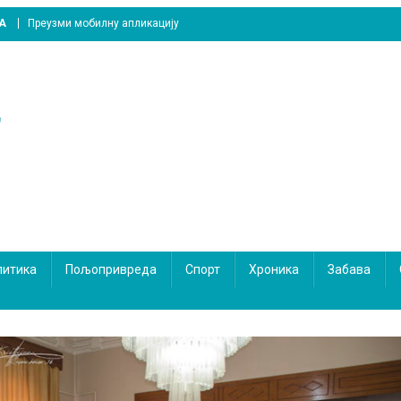
A
Преузми мобилну апликацију
литика
Пољопривреда
Спорт
Хроника
Забава