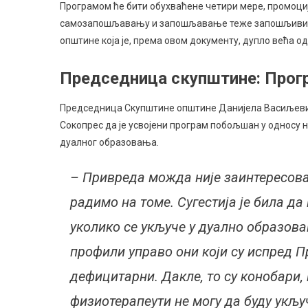
Програмом ће бити обухваћене четири мере, промоци
самозапошљавању и запошљавање теже запошљивих ли
општине која је, према овом документу, дупло већа од
Председница скупштине: Прог
Председница Скупштине општине Данијела Васиљевић
Сокопрес да је усвојени програм побољшан у односу 
дуалног образовања.
– Привреда можда није заинтересова
радимо на томе. Сугестија је била да
уколико се укључе у дуално образова
профили управо они који су испред 
дефицитарни. Дакле, то су конобари, 
физиотерапеути не могу да буду укљу