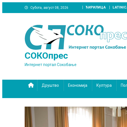
Skip
ЋИРИЛИЦА
LATINIC
Субота, август 08, 2026
to
content
СОКОпрес
Интернет портал Сокобање
Друштво
Економија
Култура
По