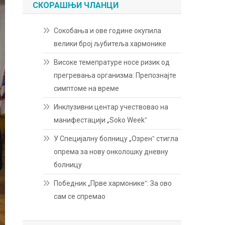
СКОРАШЊИ ЧЛАНЦИ
Сокобања и ове године окупила
велики број љубитеља хармонике
Високе темепратуре носе ризик од
прегревања организма: Препознајте
симптоме на време
Инклузивни центар учествовао на
манифестацији „Soko Weekˮ
У Специјалну болницу „Озренˮ стигла
опрема за нову онколошку дневну
болницу
Победник „Прве хармоникеˮ: За ово
сам се спремао