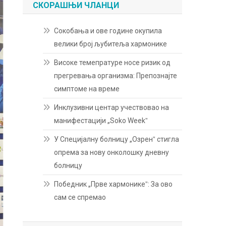
СКОРАШЊИ ЧЛАНЦИ
Сокобања и ове године окупила
велики број љубитеља хармонике
Високе темепратуре носе ризик од
прегревања организма: Препознајте
симптоме на време
Инклузивни центар учествовао на
манифестацији „Soko Weekˮ
У Специјалну болницу „Озренˮ стигла
опрема за нову онколошку дневну
болницу
Победник „Прве хармоникеˮ: За ово
сам се спремао