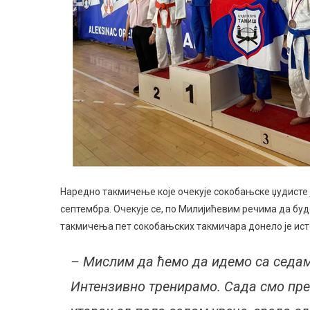
Наредно такмичење које очекује сокобањске џудисте ј
септембра. Очекује се, по Милијићевим речима да буде
такмичења пет сокобањских такмичара донело је ист
– Мислим да ћемо да идемо са седам
Интензивно тренирамо. Сада смо пре