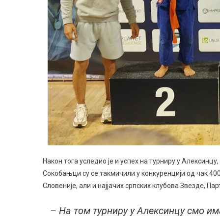
Након тога уследио је и успех на турниру у Алексинцу
Сокобањци су се такмичили у конкуренцији од чак 400
Словеније, али и најјачих српских клубова Звезде, Па
– На том турниру у Алексинцу смо им