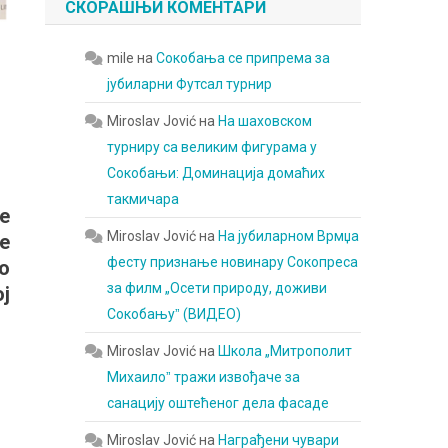
СКОРАШЊИ КОМЕНТАРИ
mile
на
Сокобања се припрема за
јубиларни Футсал турнир
Miroslav Jović
на
На шаховском
турниру са великим фигурама у
Сокобањи: Доминација домаћих
такмичара
е
Miroslav Jović
на
На јубиларном Врмџа
е
фесту признање новинару Сокопреса
о
за филм „Осети природу, доживи
ј
Сокобањуˮ (ВИДЕО)
Miroslav Jović
на
Школа „Митрополит
Михаилоˮ тражи извођаче за
санацију оштећеног дела фасаде
Miroslav Jović
на
Награђени чувари