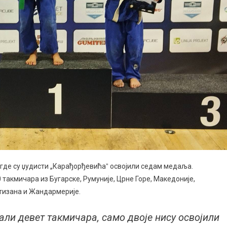
, где су џудисти „Карађорђевићаˮ освојили седам медаља.
 такмичара из Бугарске, Румуније, Црне Горе, Македоније,
ртизана и Жандармерије.
али девет такмичара, само двоје нису освојили