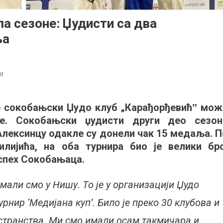
ла сезоне: Џудисти са два
ља
on
nt
Успешни
на
 се сокобањски Џудо клуб „Карађорђевићˮ мож
старту
не. Сокобањски џудисти други део сезон
другог
дела
Алексинцу одакле су донели чак 15 медаља. П
сезоне:
лијића, на оба турнира био је велики бро
Џудисти
успех Сокобањаца.
са
два
мали смо у Нишу. То је у организацији Џудо
такмичења
донели
урнир ‘Медијана куп’. Било је преко 30 клубова и
15
остранства. Ми смо имали осам такмичара и
медаља