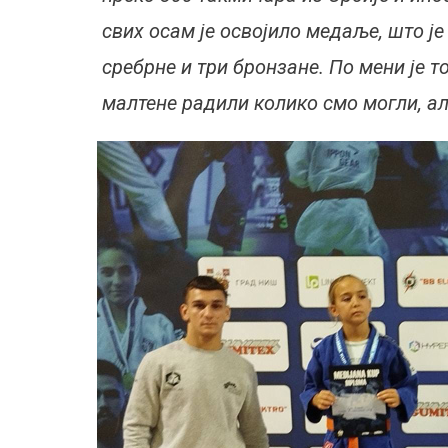
свих осам је освојило медаље, што је
сребрне и три бронзане. По мени је т
малтене радили колико смо могли, а