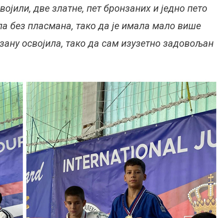
јили, две златне, пет бронзаних и једно пето
ла без пласмана, тако да је имала мало више
зану освојила, тако да сам изузетно задовољан