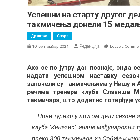
Успешни на старту другог де
такмичења донели 15 меда
Друштво
Спорт
Редакција
10. септембар 2024.
Leave a Comme
Ако се по јутру дан познаје, онда
надати успешном наставку сезо
започели су такмичењима у Нишу и 
речима тренера клуба Славише Ми
такмичара, што додатно потврђује 
– Први турнир у другом делу сезоне и
клуба ‘Кинезис’, иначе међународни т
преко 300 такмичара из Србије и ин