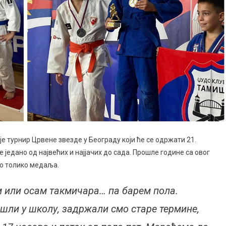
е турнир Црвене звезде у Београду који ће се одржати 21.
 једано од највећих и најјачих до сада. Прошле године са овог
о толико медаља.
 или осам такмичара… па барем пола.
шли у школу, задржали смо старе термине,