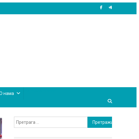
site mode button
О нама
Претрага
за: