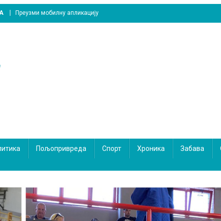
A
Преузми мобилну апликацију
литика
Пољопривреда
Спорт
Хроника
Забава