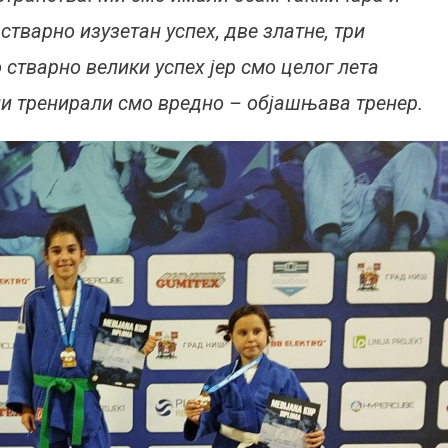
 стварно изузетан успех, две златне, три
о стварно велики успех јер смо целог лета
ли тренирали смо вредно – објашњава тренер.