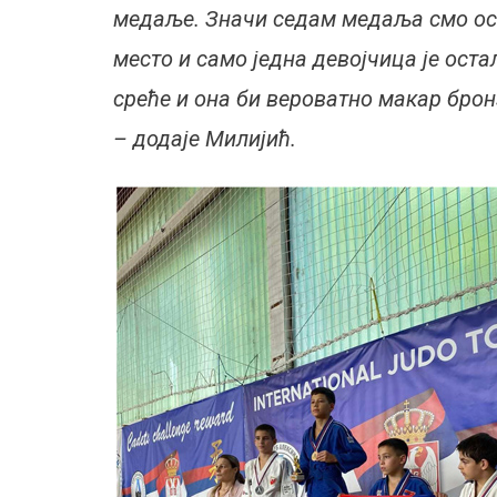
медаље. Значи седам медаља смо осво
место и само једна девојчица је оста
среће и она би вероватно макар брон
– додаје Милијић.