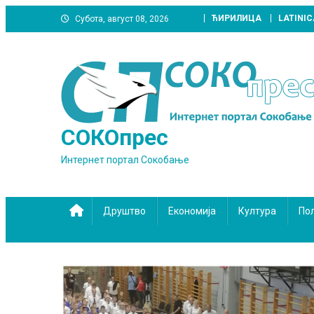
Skip
ЋИРИЛИЦА
LATINIC
Субота, август 08, 2026
to
content
СОКОпрес
Интернет портал Сокобање
Друштво
Економија
Култура
По