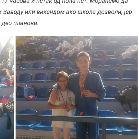
 17 часова и петак од пола пет. Мораћемо да
м Заводу или викендом ако школа дозволи, јер
 део планова.