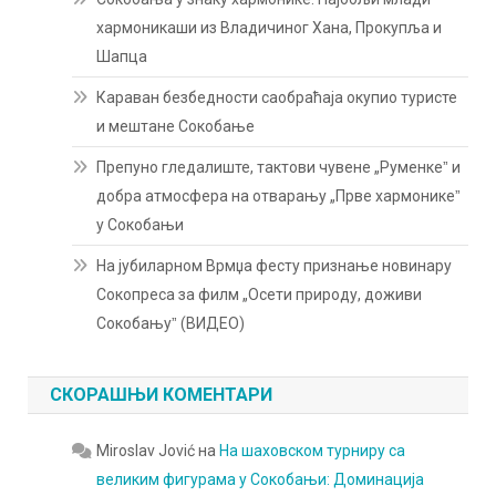
хармоникаши из Владичиног Хана, Прокупља и
Шапца
Караван безбедности саобраћаја окупио туристе
и мештане Сокобање
Препуно гледалиште, тактови чувене „Руменкеˮ и
добра атмосфера на отварању „Прве хармоникеˮ
у Сокобањи
На јубиларном Врмџа фесту признање новинару
Сокопреса за филм „Осети природу, доживи
Сокобањуˮ (ВИДЕО)
СКОРАШЊИ КОМЕНТАРИ
Miroslav Jović
на
На шаховском турниру са
великим фигурама у Сокобањи: Доминација