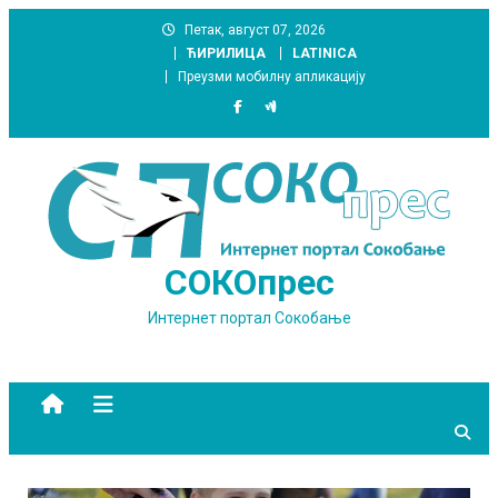
Skip
Петак, август 07, 2026
to
ЋИРИЛИЦА
LATINICA
content
Преузми мобилну апликацију
СОКОпрес
Интернет портал Сокобање
site mode button