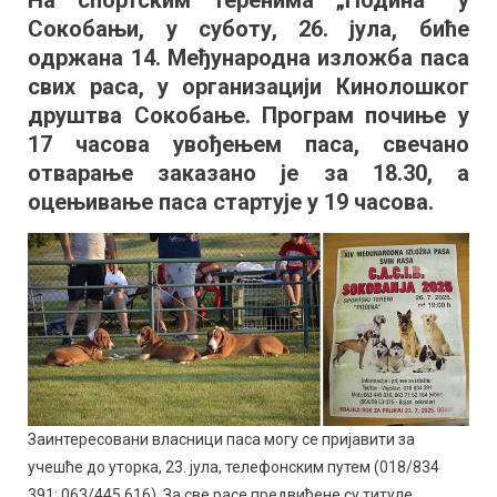
На спортским теренима „Подинаˮ у
изложба
Сокобањи, у суботу, 26. јула, биће
паса
на
одржана 14. Међународна изложба паса
„Подиниˮ
свих раса, у организацији Кинолошког
друштва Сокобање. Програм почиње у
17 часова увођењем паса, свечано
отварање заказано је за 18.30, а
оцењивање паса стартује у 19 часова.
Заинтересовани власници паса могу се пријавити за
учешће до уторка, 23. јула, телефонским путем (018/834
391; 063/445 616). За све расе предвиђене су титуле