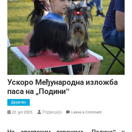
Ускоро Међународна изложба
паса на „Подиниˮ
Друштво
Редакција
on
22. јул 2025.
Leave a Comment
Ускоро
Међународна