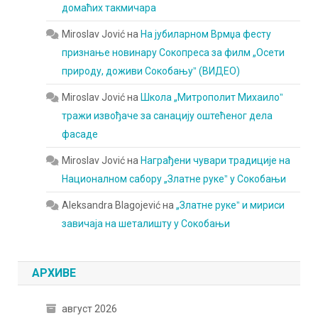
домаћих такмичара
Miroslav Jović
на
На јубиларном Врмџа фесту
признање новинару Сокопреса за филм „Осети
природу, доживи Сокобањуˮ (ВИДЕО)
Miroslav Jović
на
Школа „Митрополит Михаилоˮ
тражи извођаче за санацију оштећеног дела
фасаде
Miroslav Jović
на
Награђени чувари традиције на
Националном сабору „Златне рукеˮ у Сокобањи
Aleksandra Blagojević
на
„Златне рукеˮ и мириси
завичаја на шеталишту у Сокобањи
АРХИВЕ
август 2026