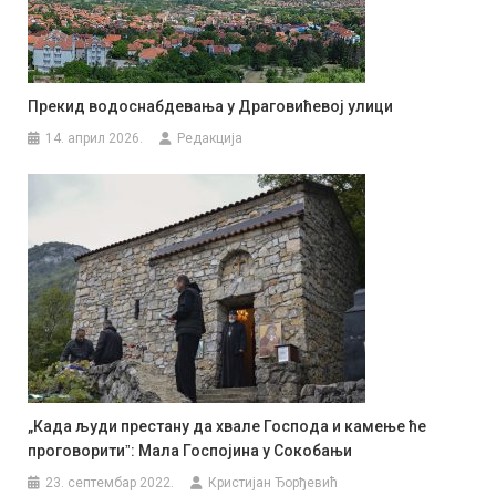
Прекид водоснабдевања у Драговићевој улици
14. април 2026.
Редакција
„Када људи престану да хвале Господа и камење ће
проговоритиˮ: Мала Госпојина у Сокобањи
23. септембар 2022.
Кристијан Ђорђевић