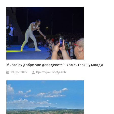
Много су добре ове деведесете – коментаришу млади
23. јун 2022.
Кристијан Ђорђевић