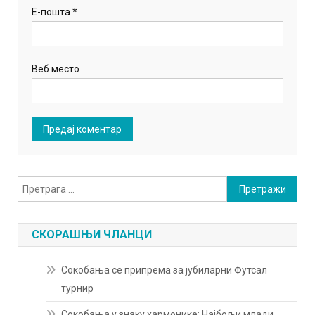
Е-пошта
*
Веб место
Претрага
за:
СКОРАШЊИ ЧЛАНЦИ
Сокобања се припрема за јубиларни Футсал
турнир
Сокобања у знаку хармонике: Најбољи млади