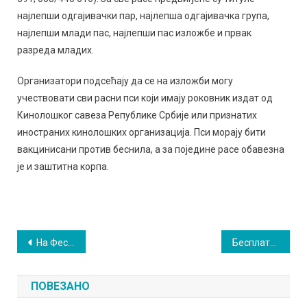
најлепши одгајивачки пар, најлепша одгајивачка група,
најлепши млади пас, најлепши пас изложбе и првак
разреда младих.
Организатори подсећају да се на изложби могу
учествовати сви расни пси који имају роковник издат од
Кинолошког савеза Републике Србије или признатих
иностраних кинолошких организација. Пси морају бити
вакцинисани против беснила, а за поједине расе обавезна
је и заштитна корпа.
Кретање
На Фестивалу занатског пива и концерт Вуду Попаја
Бесплатан концерт „Силвер шедоусаˮ за љубитеље рока
чланка
ПОВЕЗАНО