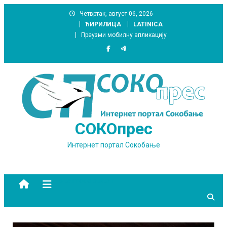
Skip
Четвртак, август 06, 2026
to
ЋИРИЛИЦА
LATINICA
content
Преузми мобилну апликацију
СОКОпрес
Интернет портал Сокобање
site mode button