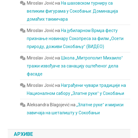
Miroslav Jović
на
На шаховском турниру са
великим фигурама у Сокобањи: Доминација
домаћих такмичара
Miroslav Jović
на
На јубиларном Врмџа фесту
признање новинару Сокопреса за филм „Осети
природу, доживи Сокобањуˮ (ВИДЕО)
Miroslav Jović
на
Школа „Митрополит Михаилоˮ
тражи извођаче за санацију оштећеног дела
фасаде
Miroslav Jović
на
Награђени чувари традиције на
Националном сабору „Златне рукеˮ у Сокобањи
Aleksandra Blagojević
на
„Златне рукеˮ и мириси
завичаја на шеталишту у Сокобањи
АРХИВЕ