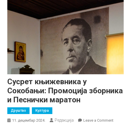
Сусрет књижевника у
Сокобањи: Промоција зборника
и Песнички маратон
Друштво
Култура
Редакција
on
11. децембар 2024.
Leave a Comment
Сусрет