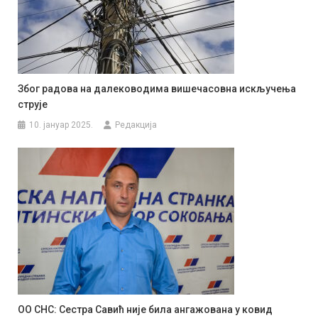
Због радова на далеководима вишечасовна искључења
струје
10. јануар 2025.
Редакција
ОО СНС: Сестра Савић није била ангажована у ковид