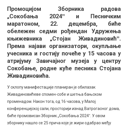
књижевн
Промоцијом Зборника радова
у
„Сокобања 2024ˮ и Песничким
Сокобањи
Промоциј
маратоном, 22. децембра, биће
зборника
обележен седми рођендан Удружења
и
књижевника „Стојан Живадиновићˮ.
Песнички
Према најави организатори, окупљање
маратон
учесника и гостију почеће у 15 часова у
атријуму Завичајног музеја у центру
Сокобање, родне куће песника Стојана
Живадиновића.
У склопу манифестације планиран је обилазак
Живадиновићеве спомен-собе и шетња бањском
променадом. Након тога, од 16 часова, у Малој
конференцијској сали, просторији изнад Ватрогасног дома,
биће промовисан Зборник „Сокобања 2024ˮ. У овом
зборнику нашло се 25 прича које је жири одабрао међу