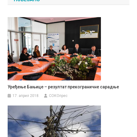
Уређење Бањице – резултат прекограничне сарадње
17. април 2018.
СОКОпрес