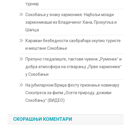
турнир
Сокобања у знаку хармонике: Најбољи млади
хармоникаши из Владичиног Хана, Прокупља и
Шапца
Караван безбедности саобраћаја окупио туристе
и мештане Сокобање
Препуно гледалиште, тактови чувене „Руменкеˮ и
добра атмосфера на отварању „Прве хармоникеˮ
у Сокобањи
На јубиларном Врмџа фесту признање новинару
Сокопреса за филм „Осети природу, доживи
Сокобањуˮ (ВИДЕО)
СКОРАШЊИ КОМЕНТАРИ