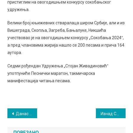
пристиглим на овогодишњем конкурсу сокобањског
удружења.
Велики број књижевних стваралаца широм Србије, али и из
Вишеграда, Скопља, Загреба, Бањалуке, Никшића
учествовао је на овогодишњем конкурсу „Сокобања 2024ˮ,
а пред члановима жирија нашло се 200 песама и прича 164
аутора.
Седми рођендан Удружења „Стојан Живадиновићˮ
употпуниће Песнички маратон, такмичарска
манифестација читања песама.
Кретање
Данас је Међународни дан планина
Изнад Сесалца вук удавио кера, па постао ловачки плен
чланка
ПОВЕЗАНО