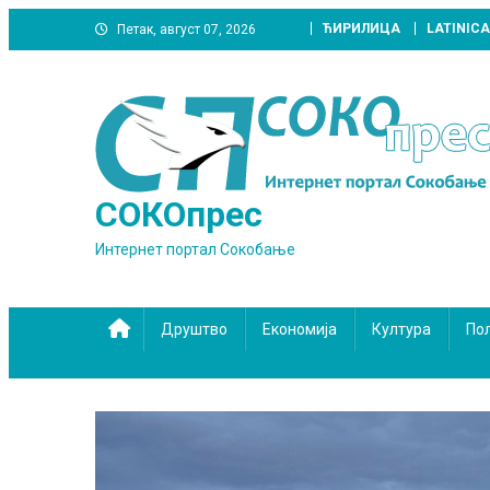
Skip
ЋИРИЛИЦА
LATINICA
Петак, август 07, 2026
to
content
СОКОпрес
Интернет портал Сокобање
Друштво
Економија
Култура
По