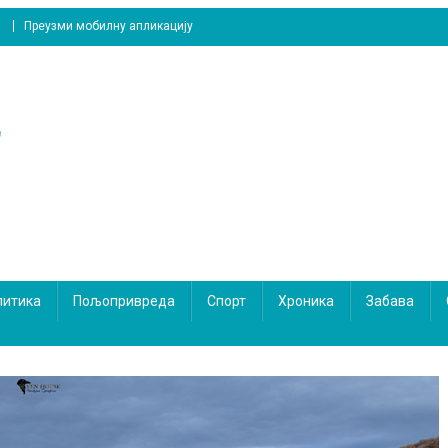
Преузми мобилну апликацију
литика
Пољопривреда
Спорт
Хроника
Забава