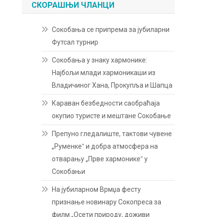
СКОРАШЊИ ЧЛАНЦИ
Сокобања се припрема за јубиларни
Футсал турнир
Сокобања у знаку хармонике:
Најбољи млади хармоникаши из
Владичиног Хана, Прокупља и Шапца
Караван безбедности саобраћаја
окупио туристе и мештане Сокобање
Препуно гледалиште, тактови чувене
„Руменкеˮ и добра атмосфера на
отварању „Прве хармоникеˮ у
Сокобањи
На јубиларном Врмџа фесту
признање новинару Сокопреса за
филм „Осети природу, доживи