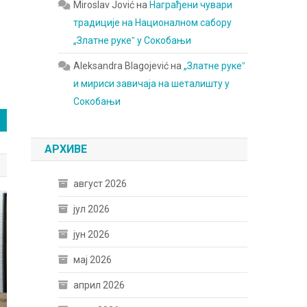
Miroslav Jović
на
Награђени чувари
традиције на Националном сабору
„Златне рукеˮ у Сокобањи
Aleksandra Blagojević
на
„Златне рукеˮ
и мириси завичаја на шеталишту у
Сокобањи
АРХИВЕ
август 2026
јул 2026
јун 2026
мај 2026
април 2026