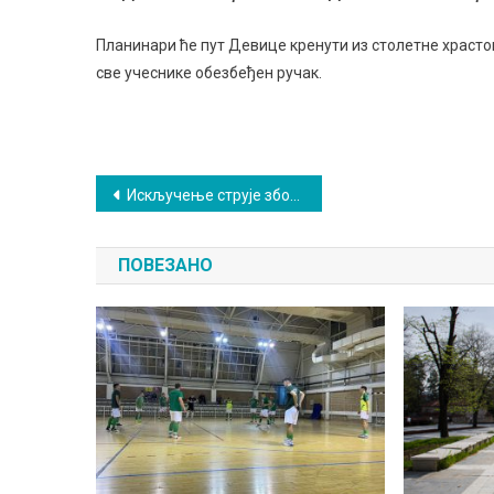
Планинари ће пут Девице кренути из столетне храстове
све учеснике обезбеђен ручак.
Кретање
Искључење струје због радова
чланка
ПОВЕЗАНО