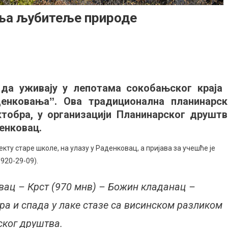
ља љубитеље природе
n
Раденковањеˮ
оново
да уживају у лепотама сокобањског краја 
купља
денковањаˮ. Ова традиционална планинарск
убитеље
рироде
ктобра, у организацији Планинарског друштв
денковац.
екту старе школе, на улазу у Раденковац, а пријава за учешће је
920-29-09).
овац – Крст (970 мнв) – Божин кладанац –
ра и спада у лаке стазе са висинском разликом
ског друштва.