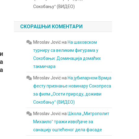
Сокобањуˮ (ВИДЕО)
СКОРАШЊИ КОМЕНТАРИ
Miroslav Jović
на
На шаховском
турниру са великим фигурама у
и
Сокобањи: Доминација домаћих
а
такмичара
а
Miroslav Jović
на
На јубиларном Врмџа
фесту признање новинару Сокопреса
за филм „Осети природу, доживи
Сокобањуˮ (ВИДЕО)
Miroslav Jović
на
Школа „Митрополит
Михаилоˮ тражи извођаче за
санацију оштећеног дела фасаде