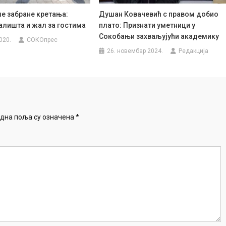
ме забране кретања:
Душан Ковачевић с правом добио
алишта и жал за гостима
плато: Признати уметници у
Сокобањи захваљујући академику
020.
СОКОпрес
26. новембар 2024.
Редакција
дна поља су означена
*