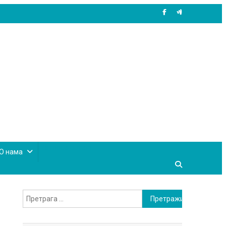
site mode button
О нама
Претрага
за: