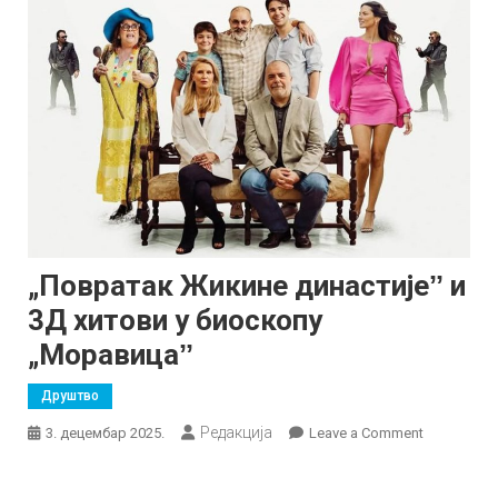
„Повратак Жикине династијеˮ и
3Д хитови у биоскопу
„Моравицаˮ
Друштво
Редакција
on
3. децембар 2025.
Leave a Comment
„Повратак
Жикине