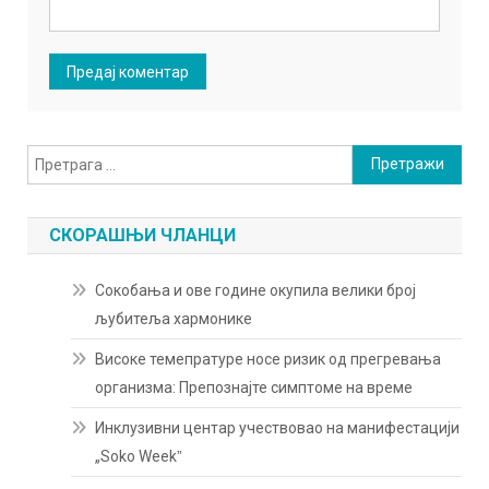
Претрага
за:
СКОРАШЊИ ЧЛАНЦИ
Сокобања и ове године окупила велики број
љубитеља хармонике
Високе темепратуре носе ризик од прегревања
организма: Препознајте симптоме на време
Инклузивни центар учествовао на манифестацији
„Soko Weekˮ