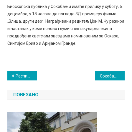
Биоскопска публика у Сокобањи имаће прилику у суботу, 6.
децембра, у 18 часова да погледа 3Д премијеру филма
„Злица, други деоˮ. Награђивани редитељ Џон М. Чу режира
и наставак у коме поново глуми спектакуларна екипа
предвођена светским звездама номинованим за Оскара,
Синтијом Ериво и Аријаном Гранде.
Кретање
Расписан конкурс за обуку полицајаца: За подручје Зајечара отворено 11 места
Сокобања добија „Парк мираˮ
чланка
ПОВЕЗАНО