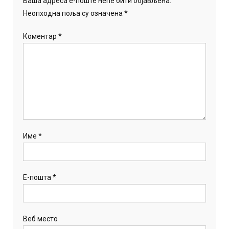
Ваша адреса е-поште неће бити објављена.
Неопходна поља су означена
*
Коментар
*
Име
*
Е-пошта
*
Веб место