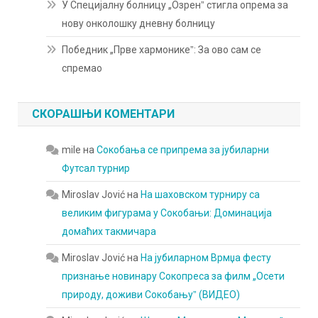
У Специјалну болницу „Озренˮ стигла опрема за
нову онколошку дневну болницу
Победник „Прве хармоникеˮ: За ово сам се
спремао
СКОРАШЊИ КОМЕНТАРИ
mile
на
Сокобања се припрема за јубиларни
Футсал турнир
Miroslav Jović
на
На шаховском турниру са
великим фигурама у Сокобањи: Доминација
домаћих такмичара
Miroslav Jović
на
На јубиларном Врмџа фесту
признање новинару Сокопреса за филм „Осети
природу, доживи Сокобањуˮ (ВИДЕО)