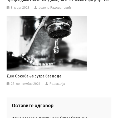
8. март 2023.
Јелена Радовановић
Део Сокобање сутра без воде
23. септембар 2021.
Редакција
Оставите одговор