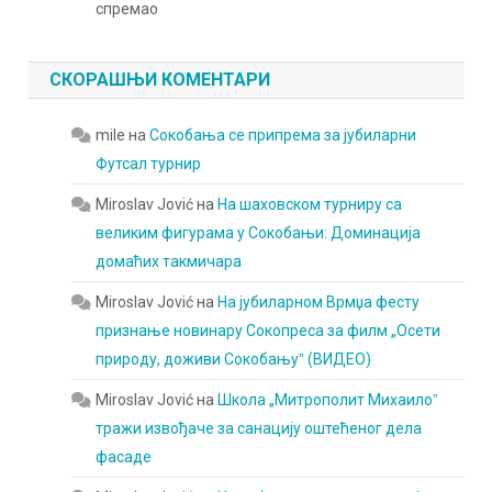
спремао
СКОРАШЊИ КОМЕНТАРИ
mile
на
Сокобања се припрема за јубиларни
Футсал турнир
Miroslav Jović
на
На шаховском турниру са
великим фигурама у Сокобањи: Доминација
домаћих такмичара
Miroslav Jović
на
На јубиларном Врмџа фесту
признање новинару Сокопреса за филм „Осети
природу, доживи Сокобањуˮ (ВИДЕО)
Miroslav Jović
на
Школа „Митрополит Михаилоˮ
тражи извођаче за санацију оштећеног дела
фасаде