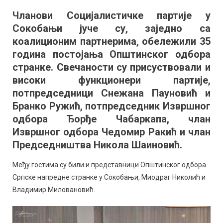
СПС-
Чланови Социјалистичке партије у
а
Сокобањи јуче су, заједно са
у
Сокобањи
коалиционим партнерима, обележили 35
прославио
година постојања Општинског одбора
35
странке. Свечаности су присуствовали и
година
високи функционери партије,
од
потпредседници Снежана Пауновић и
оснивања
Бранко Ружић, потпредседник Извршног
одбора Ђорђе Чабаркапа, члан
Извршног одбора Чедомир Ракић и члан
Председништва Никола Шаиновић.
Међу гостима су били и представници Општинског одбора
Српске напредне странке у Сокобањи, Миодраг Николић и
Владимир Миловановић.