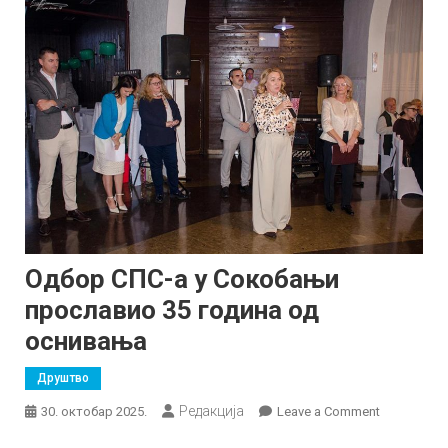
Одбор СПС-а у Сокобањи
прославио 35 година од
оснивања
Друштво
Редакција
on
30. октобар 2025.
Leave a Comment
Одбор