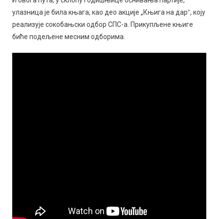
И овога пута, у склопу годишњице оснивања партије,
улазница је била књага, као део акције „Књига на дарˮ, коју
реализује сокобањски одбор СПС-а. Прикупљене књиге
биће подељене месним одборима.