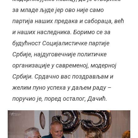
за младе људе јер ово није само
партија наших предака и сабораца, већ
и наших наследника. Боримо се за
будућност Социјалистичке партије
Србије, најдуговечније политичке
организације у савременој, модерној
Србији. Срдачно вас поздрављам и
желим пуно успеха у даљем раду –
поручио је, поред осталог, Дачић.