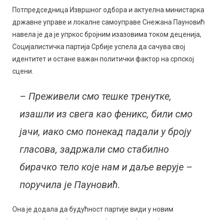
Потпредседница Извршног одбора и актуелна министарка
државне управе и локалне самоуправе Снежана Пауновић
навела је да је упркос бројним изазовима током деценија,
Социјалистичка партија Србије успела да сачува свој
идентитет и остане важан политички фактор на српској
сцени.
– Преживели смо тешке тренутке,
изашли из свега као феникс, били смо
јачи, иако смо понекад падали у броју
гласова, задржали смо стабилно
бирачко тело које нам и даље верује –
поручила је Пауновић.
Она је додала да будућност партије види у новим