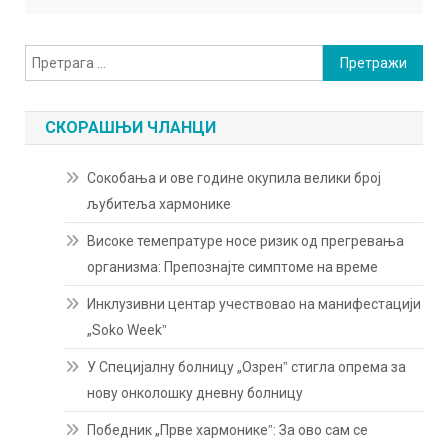
Претрага
за:
СКОРАШЊИ ЧЛАНЦИ
Сокобања и ове године окупила велики број
љубитеља хармонике
Високе темепратуре носе ризик од прегревања
организма: Препознајте симптоме на време
Инклузивни центар учествовао на манифестацији
„Soko Weekˮ
У Специјалну болницу „Озренˮ стигла опрема за
нову онколошку дневну болницу
Победник „Прве хармоникеˮ: За ово сам се