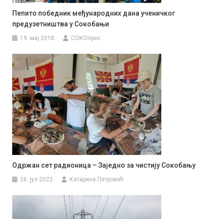
Пепито победник међународних дана ученичког
предузетништва у Сокобањи
19. мај 2018.
СОКОпрес
Одржан сет радионица – Заједно за чистију Сокобању
26. јул 2022.
Катарина Петровић