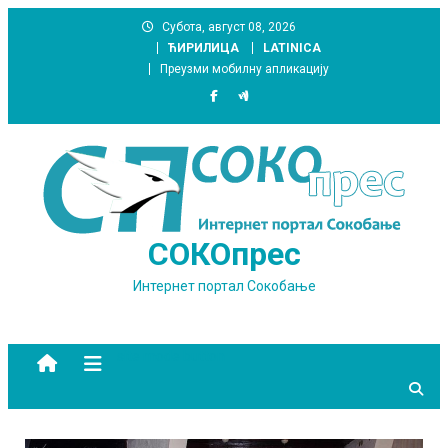
Skip
Субота, август 08, 2026
to
ЋИРИЛИЦА
LATINICA
content
Преузми мобилну апликацију
СОКОпрес
Интернет портал Сокобање
site mode button