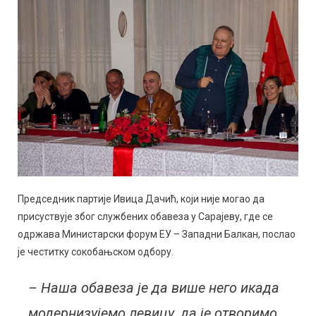
Председник партије Ивица Дачић, који није могао да
присуствује због службених обавеза у Сарајеву, где се
одржава Министарски форум ЕУ – Западни Балкан, послао
је честитку сокобањском одбору.
– Наша обавеза је да више него икада
модернизујемо левицу, да је отворимо