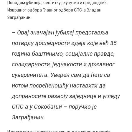
Поводом јубилеја, честитку је упутио и председник
Извршног одбора Главног одбора СПС-а Владан
Заграђанин.
– Овај значајан јубилеј представља
потврду доследности идеја које већ 35
година баштинимо, социјалне правде,
солидарности, једнакости и државног
суверенитета. Уверен сам да ћете са
истом посвећеношћу наставити да
доприносите развоју заједнице и угледу
СПС-а у Сокобањи – поручио је
Заграђанин.