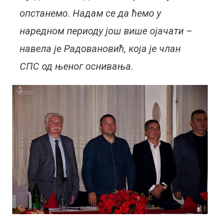
опстанемо. Надам се да ћемо у
наредном периоду још више ојачати –
навела је Радовановић, која је члан
СПС од њеног оснивања.