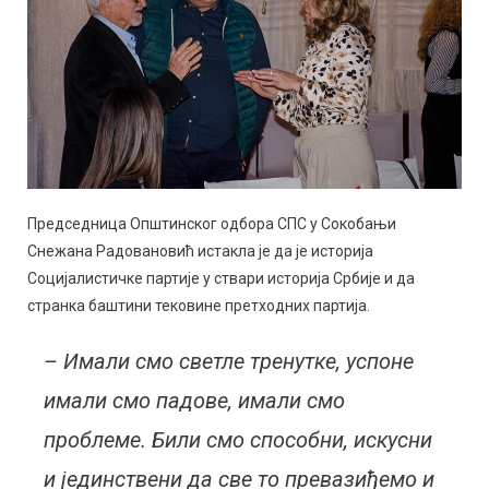
Председница Општинског одбора СПС у Сокобањи
Снежана Радовановић истакла је да је историја
Социјалистичке партије у ствари историја Србије и да
странка баштини тековине претходних партија.
– Имали смо светле тренутке, успоне
имали смо падове, имали смо
проблеме. Били смо способни, искусни
и јединствени да све то превазиђемо и