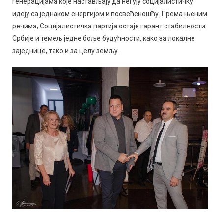
генерацијама које настављају да негују социјалистичку
идеју са једнаком енергијом и посвећеношћу. Према њеним
речима, Социјалистичка партија остаје гарант стабилности
Србије и темељ једне боље будућности, како за локалне
заједнице, тако и за целу земљу.