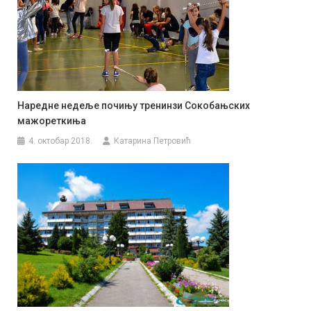
Наредне недеље почињу тренинзи Сокобањских
мажореткиња
4. октобар 2018.
Катарина Петровић