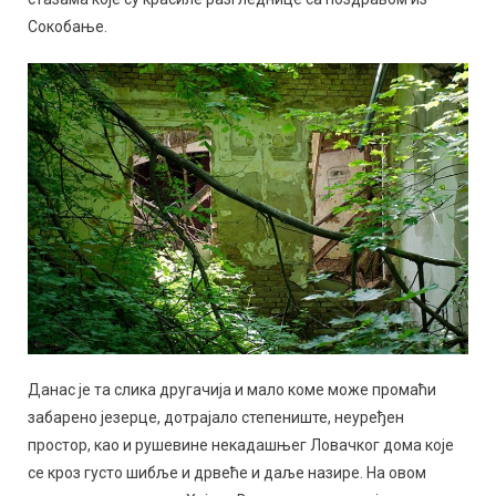
Сокобање.
Данас је та слика другачија и мало коме може промаћи
забарено језерце, дотрајало степениште, неуређен
простор, као и рушевине некадашњег Ловачког дома које
се кроз густо шибље и дрвеће и даље назире. На овом