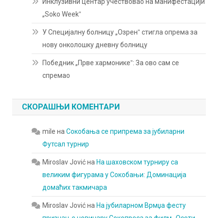
Инклузивни центар учествовао на манифестацији
„Soko Weekˮ
У Специјалну болницу „Озренˮ стигла опрема за
нову онколошку дневну болницу
Победник „Прве хармоникеˮ: За ово сам се
спремао
СКОРАШЊИ КОМЕНТАРИ
mile
на
Сокобања се припрема за јубиларни
Футсал турнир
Miroslav Jović
на
На шаховском турниру са
великим фигурама у Сокобањи: Доминација
домаћих такмичара
Miroslav Jović
на
На јубиларном Врмџа фесту