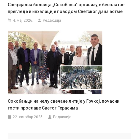
Специјална болница „Сокобањаˮ организује бесплатне
прегледе и инхалације поводом Светског дана астме
4. мај 2026.
Редакција
Сокобањци на челу свечане литије у Грчкој, почасни
гости прославе Светог Герасима
22. октобар 2025.
Редакција