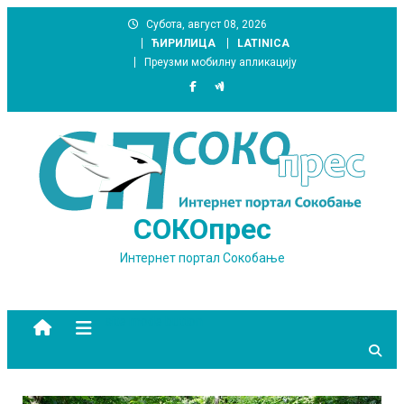
Skip
Субота, август 08, 2026
to
ЋИРИЛИЦА
LATINICA
content
Преузми мобилну апликацију
СОКОпрес
Интернет портал Сокобање
site mode button