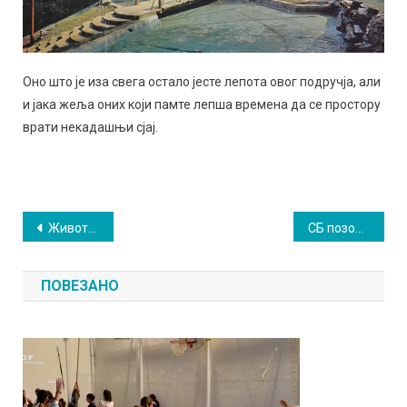
Оно што је иза свега остало јесте лепота овог подручја, али
и јака жеља оних који памте лепша времена да се простору
врати некадашњи сјај.
Кретање
Живот и дело Иве Андрића пред сокобањском публиком: Нобеловац до шездесете године живео као подстанар
СБ позориште слави јубилеј: Вече сећања и премијера нове представе
чланка
ПОВЕЗАНО