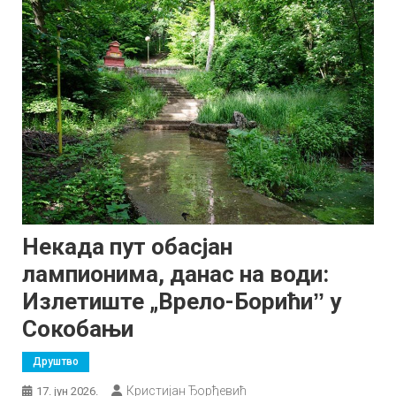
Некада пут обасјан
лампионима, данас на води:
Излетиште „Врело-Борићиˮ у
Сокобањи
Друштво
Кристијан Ђорђевић
17. јун 2026.