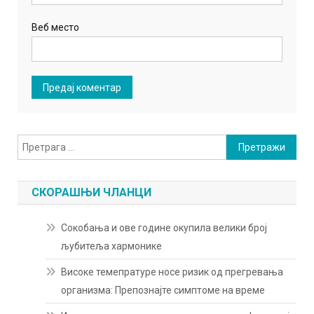
Веб место
Претрага
за:
СКОРАШЊИ ЧЛАНЦИ
Сокобања и ове године окупила велики број
љубитеља хармонике
Високе темепратуре носе ризик од прегревања
организма: Препознајте симптоме на време