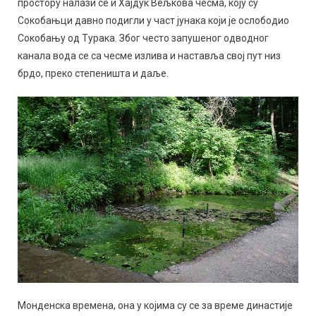
простору налази се и Хајдук Вељкова чесма, коју су
Сокобањци давно подигли у част јунака који је ослободио
Сокобању од Турака. Због често запушеног одводног
канала вода се са чесме излива и наставља свој пут низ
брдо, преко степеништа и даље.
Монденска времена, она у којима су се за време династије