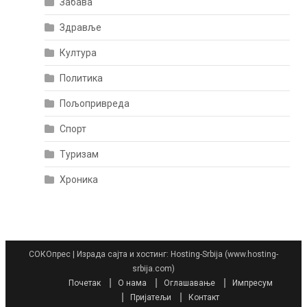
Забава
Здравље
Култура
Политика
Пољопривреда
Спорт
Туризам
Хроника
СОКОпрес
|
Израда сајта и хостинг: Hosting-Srbija (www.hosting-
srbija.com)
Почетак
О нама
Оглашавање
Импресум
Пријатељи
Контакт