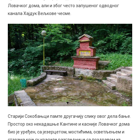
Ловачког дома, али и због често запушеног одводног
канала Хајдук Вељкове чесме.
Старији Сокобањци памте другачију слику овог дела бање.
Простор око некадашње Кантине и касније Ловачког дома
био је уређен, са језерцетом, мостићима, осветљењем и
стазама које су красиле разгледнице са поздравом из