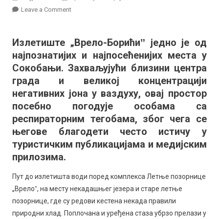
on
Leave a Comment
Некада
пут
Излетиште „Врело-Борићиˮ једно је од
обасјан
најпознатијих и најпосећенијих места у
лампионима,
данас
Сокобањи. Захваљујући близини центра
на
града и великој концентрацији
води:
негативних јона у ваздуху, овај простор
Излетиште
посебно погодује особама са
„Врело-
респираторним тегобама, због чега се
Борићиˮ
његове благодети често истичу у
у
туристичким публикацијама и медијским
Сокобањи
прилозима.
Пут до излетишта води поред комплекса Летње позорнице
„Врелоˮ, на месту некадашњег језера и старе летње
позорнице, где су редови кестена некада правили
природни хлад. Поплочана и уређена стаза убрзо прелази у