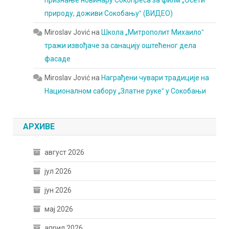
признање новинару Сокопреса за филм „Осети
природу, доживи Сокобањуˮ (ВИДЕО)
Miroslav Jović
на
Школа „Митрополит Михаилоˮ
тражи извођаче за санацију оштећеног дела
фасаде
Miroslav Jović
на
Награђени чувари традиције на
Националном сабору „Златне рукеˮ у Сокобањи
АРХИВЕ
август 2026
јул 2026
јун 2026
мај 2026
април 2026