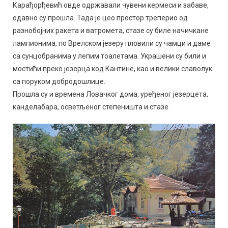
Карађорђевић овде одржавали чувени кермеси и забаве,
одавно су прошла. Тада је цео простор треперио од
разнобојних ракета и ватромета, стазе су биле начичкане
лампионима, по Врелском језеру пловили су чамци и даме
са сунцобранима у лепим тоалетама. Украшени су били и
мостићи преко језерца код Кантине, као и велики славолук
са поруком добродошлице.
Прошла су и времена Ловачког дома, уређеног језерцета,
канделабара, осветљеног степеништа и стазе.