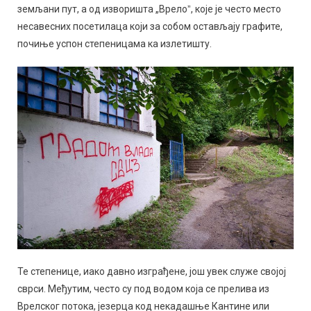
земљани пут, а од изворишта „Врелоˮ, које је често место
несавесних посетилаца који за собом остављају графите,
почиње успон степеницама ка излетишту.
Те степенице, иако давно изграђене, још увек служе својој
сврси. Међутим, често су под водом која се прелива из
Врелског потока, језерца код некадашње Кантине или