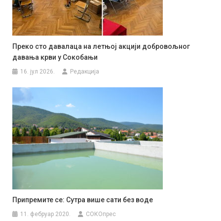
Преко сто давалаца на летњој акцији добровољног
давања крви у Сокобањи
16. јул 2026.
Редакција
Припремите се: Сутра више сати без воде
11. фебруар 2020.
СОКОпрес