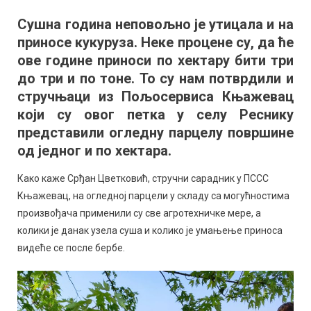
година
Сушна година неповољно је утицала и на
за
приносе кукуруза. Неке процене су, да ће
кукуруз:
Због
ове године приноси по хектару бити три
суше
до три и по тоне. То су нам потврдили и
приноси
стручњаци из Пољосервиса Књажевац
минимални
који су овог петка у селу Реснику
представили огледну парцелу површине
од једног и по хектара.
Како каже Срђан Цветковић, стручни сарадник у ПССС
Књажевац, на огледној парцели у складу са могућностима
произвођача применили су све агротехничке мере, а
колики је данак узела суша и колико је умањење приноса
видеће се после бербе.