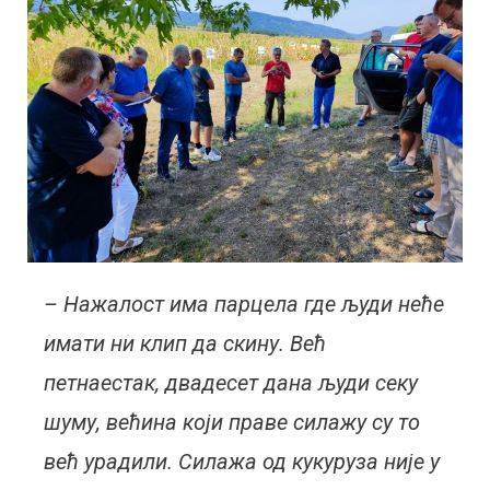
– Нажалост има парцела где људи неће
имати ни клип да скину. Већ
петнаестак, двадесет дана људи секу
шуму, већина који праве силажу су то
већ урадили. Силажа од кукуруза није у