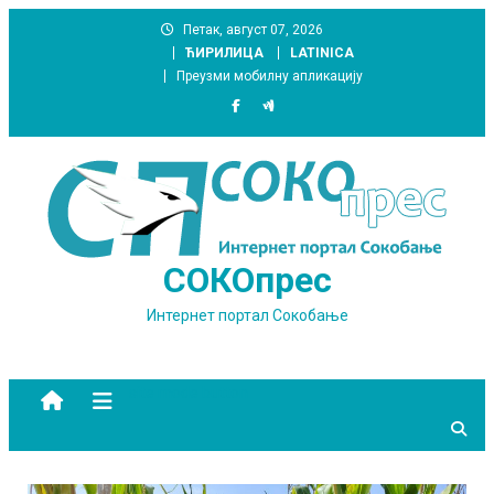
Skip
Петак, август 07, 2026
to
ЋИРИЛИЦА
LATINICA
content
Преузми мобилну апликацију
СОКОпрес
Интернет портал Сокобање
site mode button