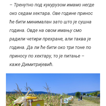
– Тренутно под кукурузом имамо негде
око седам хектара. Ове године принос
ће бити минималан зато што је сушна
година. Овде на овом имању смо
радили четири прехране, али таква је
година. Да ли ће бити око три тоне по
приносу по хектару, то је питање –
каже Димитријевић.