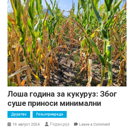
Лоша година за кукуруз: Због
суше приноси минимални
Друштво
Пољопривреда
Редакција
on
19. август 2024.
Leave a Comment
Лоша