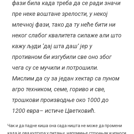
фази била када треба да се ради значи
пре неке воштане зрелости, у некој
млечној фази, тако да ту неће бити ни
неког слабог квалитета силаже али што
кажу људи ‘дај шта даш’ јер у
противном би изгубили све оно због
чега су се мучили и потрошили.
Мислим да су за један хектар са пуном
агро техником, семе, гориво и све,
трошкови производње око 1000 до
1200 евра– истиче Цветковић.
Чак и да падне киша она сада ништа не може да промени
када је ова култура у питању, напомиње стручњак и износи