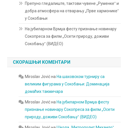
Препуно гледалиште, тактови чувене „Руменкеˮ и
добра атмосфера на отварању „Прве хармоникеˮ
у Сокобањи
На јубиларном Врмџа фесту признање новинару
Сокопреса за филм „Осети природу, доживи
Сокобањуˮ (ВИДЕО)
СКОРАШЊИ КОМЕНТАРИ
Miroslav Jović
на
На шаховском турниру са
великим фигурама у Сокобањи: Доминација
домаћих такмичара
Miroslav Jović
на
На јубиларном Врмџа фесту
признање новинару Сокопреса за филм „Осети
природу, доживи Сокобањуˮ (ВИДЕО)
Miroslav Jović
на
Школа „Митрополит Михаилоˮ