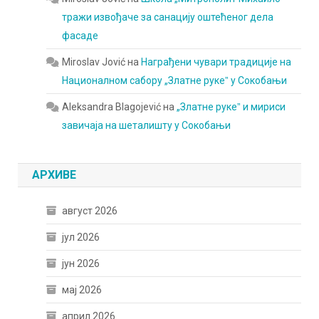
тражи извођаче за санацију оштећеног дела
фасаде
Miroslav Jović
на
Награђени чувари традиције на
Националном сабору „Златне рукеˮ у Сокобањи
Aleksandra Blagojević
на
„Златне рукеˮ и мириси
завичаја на шеталишту у Сокобањи
АРХИВЕ
август 2026
јул 2026
јун 2026
мај 2026
април 2026