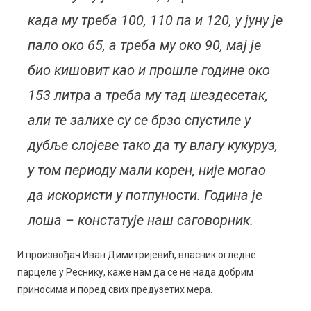
када му треба 100, 110 па и 120, у јуну је
пало око 65, а треба му око 90, мај је
био кишовит као и прошле године око
153 литра а треба му тад шездесетак,
али те залихе су се брзо спустиле у
дубље слојеве тако да ту влагу кукуруз,
у том периоду мали корен, није могао
да искористи у потпуности. Година је
лоша – констатује наш саговорник.
И произвођач Иван Димитријевић, власник огледне
парцеле у Реснику, каже нам да се не нада добрим
приносима и поред свих предузетих мера.