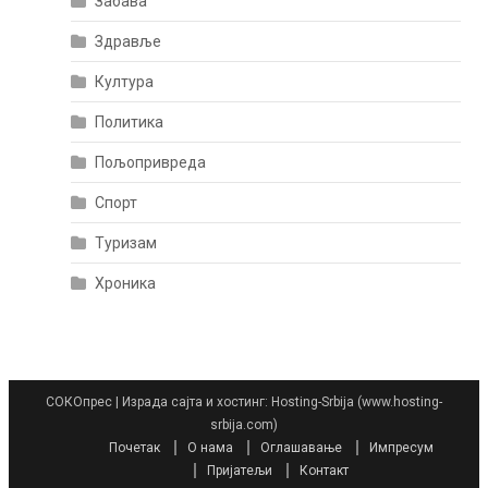
Забава
Здравље
Култура
Политика
Пољопривреда
Спорт
Туризам
Хроника
СОКОпрес
|
Израда сајта и хостинг: Hosting-Srbija (www.hosting-
srbija.com)
Почетак
О нама
Оглашавање
Импресум
Пријатељи
Контакт