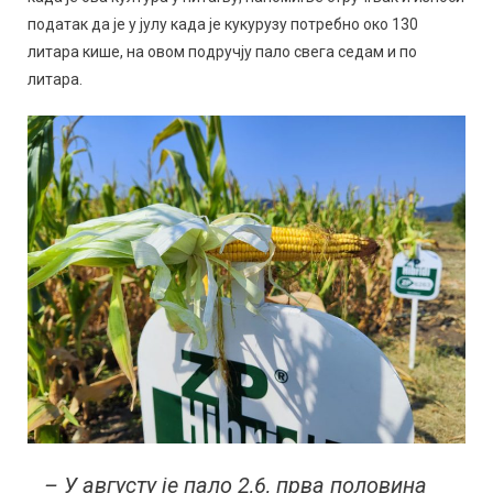
податак да је у јулу када је кукурузу потребно око 130
литара кише, на овом подручју пало свега седам и по
литара.
– У августу је пало 2,6, прва половина