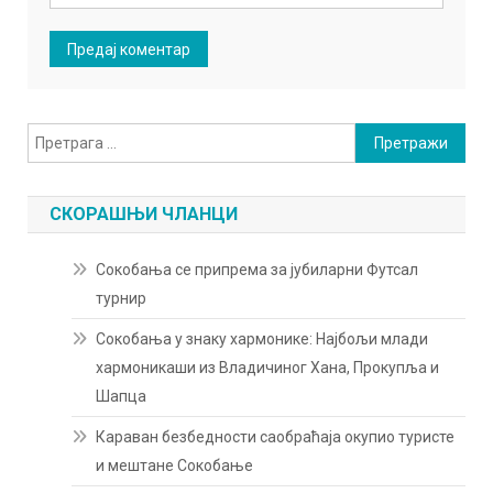
Претрага
за:
СКОРАШЊИ ЧЛАНЦИ
Сокобања се припрема за јубиларни Футсал
турнир
Сокобања у знаку хармонике: Најбољи млади
хармоникаши из Владичиног Хана, Прокупља и
Шапца
Караван безбедности саобраћаја окупио туристе
и мештане Сокобање