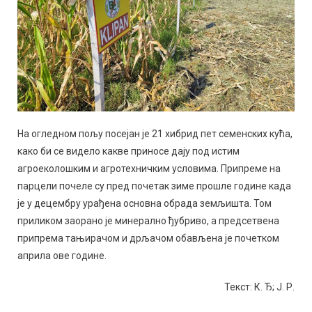
На огледном пољу посејан је 21 хибрид пет семенских кућа,
како би се видело какве приносе дају под истим
агроеколошким и агротехничким условима. Припреме на
парцели почеле су пред почетак зиме прошле године када
је у децембру урађена основна обрада земљишта. Том
приликом заорано је минерално ђубриво, а предсетвена
припрема тањирачом и дрљачом обављена је почетком
априла ове године.
Текст: К. Ђ; Ј. Р.