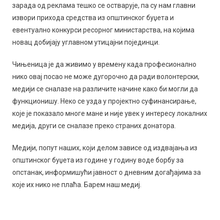
зарада од реклама тешко се остварује, па су нам главни
извори прихода средства из општинског буџета и
евентуално конкурси ресорног министарства, на којима
новац добијају углавном утицајни појединци.
Чињеница је да живимо у времену када професионално
нико овај посао не може дугорочно да ради волонтерски,
медији се сналазе на различите начине како би могли да
функционишу. Неко се узда у пројектно суфинансирање,
које је показало многе мане и није увек у интересу локалних
медија, други се сналазе преко страних донатора.
Медији, попут наших, који делом зависе од издвајања из
општинског буџета из године у годину воде борбу за
опстанак, информишући јавност о дневним догађајима за
које их нико не плаћа. Барем наш медиј.