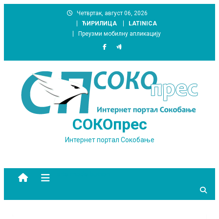
Skip
Четвртак, август 06, 2026
to
ЋИРИЛИЦА
LATINICA
content
Преузми мобилну апликацију
СОКОпрес
Интернет портал Сокобање
site mode button