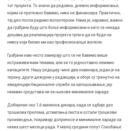
тог пројекта. То значи да редовно, дневно информисање,
којим се претежно бавимо, нико не финансира. Практично,
тај део посла радимо волонтерски. Нама је, наравно, важно
да грађани буду што боље информисани и зато се некада
дешава да реализација пројекта трпи и да не буде на
нивоу који бисмо ми као професионалци желели.
Грађани нам често замерају што се не бавимо више
истраживачким темама, али за то једноставно немамо
капацитете. Нашу редкцију чине два новинара, један је на
терену, други дежурни у редакцији, и обоје су тренутно на
евиденцији Националне службе за запошљавање, јер
немамо средстава ни за њихове минималне зараде.
Добијених око 1,6 милиона динара, када се одбије део
трошкова прелома, штампања листа и остали трошкови
производње, покривају доприносе и минималне зараде за
неких шест месеци рада. У малој средини попут Сокобање