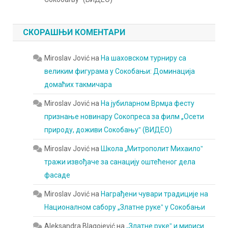
СКОРАШЊИ КОМЕНТАРИ
Miroslav Jović
на
На шаховском турниру са
великим фигурама у Сокобањи: Доминација
домаћих такмичара
Miroslav Jović
на
На јубиларном Врмџа фесту
признање новинару Сокопреса за филм „Осети
природу, доживи Сокобањуˮ (ВИДЕО)
Miroslav Jović
на
Школа „Митрополит Михаилоˮ
тражи извођаче за санацију оштећеног дела
фасаде
Miroslav Jović
на
Награђени чувари традиције на
Националном сабору „Златне рукеˮ у Сокобањи
Aleksandra Blagojević
на
„Златне рукеˮ и мириси