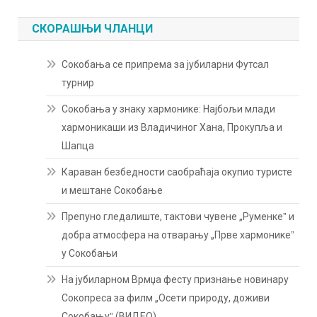
СКОРАШЊИ ЧЛАНЦИ
Сокобања се припрема за јубиларни Футсал
турнир
Сокобања у знаку хармонике: Најбољи млади
хармоникаши из Владичиног Хана, Прокупља и
Шапца
Караван безбедности саобраћаја окупио туристе
и мештане Сокобање
Препуно гледалиште, тактови чувене „Руменкеˮ и
добра атмосфера на отварању „Прве хармоникеˮ
у Сокобањи
На јубиларном Врмџа фесту признање новинару
Сокопреса за филм „Осети природу, доживи
Сокобањуˮ (ВИДЕО)