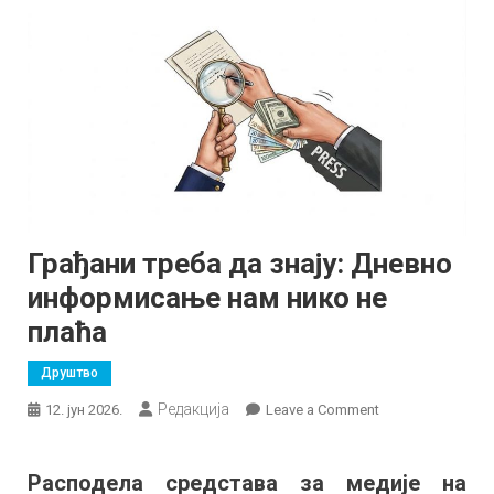
Грађани треба да знају: Дневно
информисање нам нико не
плаћа
Друштво
Редакција
on
12. јун 2026.
Leave a Comment
Грађани
треба
Расподела средстава за медије на
да