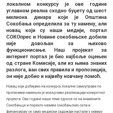
локалном конкурсу је ове године
знају:
Дневно
углавном реална сходно буџету од шест
информисање
милиона динара који је Општина
нам
Сокобања определила за ту намену, али
нико
новац који су наши медији, портал
не
СОКОпрес и Новине сокобањске добили
плаћа
није довољан за њихово
функционисање. Наш пројекат за
интернет портал је био најбоље оцењен
од стране Комисије, али из њима знаних
разлога, ван свих правила и пропозиција,
он није добио и највећу новчану помоћ.
Новац који добијамо на конкурсу локалне самоуправе по
прописима намењен је искључиво реализацији конкретног
пројекта. Ове године наше теме односе се на знамените
Сокобањце и порекло назива сокобањских села и
финансирају се само медијски садржаји настали у оквиру