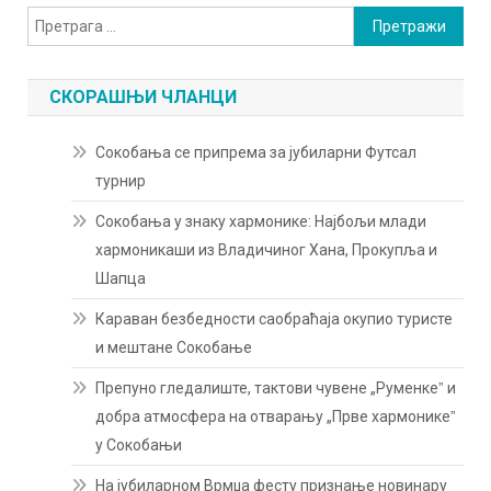
Претрага
за:
СКОРАШЊИ ЧЛАНЦИ
Сокобања се припрема за јубиларни Футсал
турнир
Сокобања у знаку хармонике: Најбољи млади
хармоникаши из Владичиног Хана, Прокупља и
Шапца
Караван безбедности саобраћаја окупио туристе
и мештане Сокобање
Препуно гледалиште, тактови чувене „Руменкеˮ и
добра атмосфера на отварању „Прве хармоникеˮ
у Сокобањи
На јубиларном Врмџа фесту признање новинару