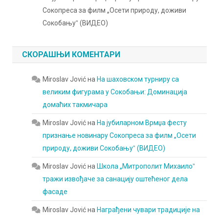
Сокопреса за филм „Осети природу, доживи
Сокобањуˮ (ВИДЕО)
СКОРАШЊИ КОМЕНТАРИ
Miroslav Jović
на
На шаховском турниру са
великим фигурама у Сокобањи: Доминација
домаћих такмичара
Miroslav Jović
на
На јубиларном Врмџа фесту
признање новинару Сокопреса за филм „Осети
природу, доживи Сокобањуˮ (ВИДЕО)
Miroslav Jović
на
Школа „Митрополит Михаилоˮ
тражи извођаче за санацију оштећеног дела
фасаде
Miroslav Jović
на
Награђени чувари традиције на