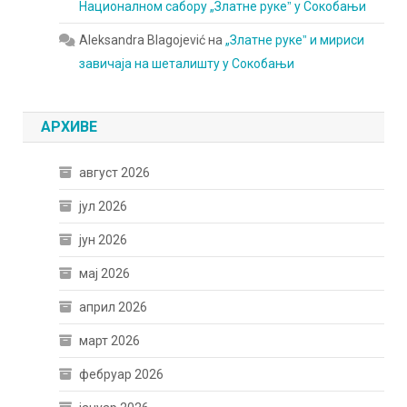
Националном сабору „Златне рукеˮ у Сокобањи
Aleksandra Blagojević
на
„Златне рукеˮ и мириси
завичаја на шеталишту у Сокобањи
АРХИВЕ
август 2026
јул 2026
јун 2026
мај 2026
април 2026
март 2026
фебруар 2026