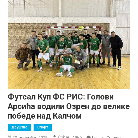
Футсал Куп ФС РИС: Голови
Арсића водили Озрен до велике
победе над Калчом
Друштво
Спорт
Срђан Илић
on
20. новембар 2025.
Leave a Comment