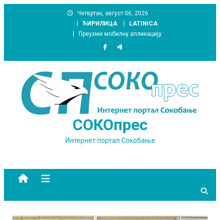
Skip
Четвртак, август 06, 2026
to
ЋИРИЛИЦА
LATINICA
content
Преузми мобилну апликацију
СОКОпрес
Интернет портал Сокобање
site mode button