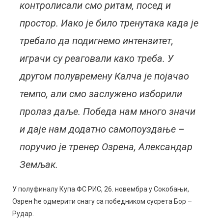
контролисали смо ритам, посед и
простор. Иако је било тренутака када је
требало да подигнемо интензитет,
играчи су реаговали како треба. У
другом полувремену Калча је појачао
темпо, али смо заслужено изборили
пролаз даље. Победа нам много значи
и даје нам додатно самопоуздање –
поручио је тренер Озрена, Александар
Земљак.
У полуфиналу Купа ФС РИС, 26. новембра у Сокобањи,
Озрен ће одмерити снагу са победником сусрета Бор –
Рудар.