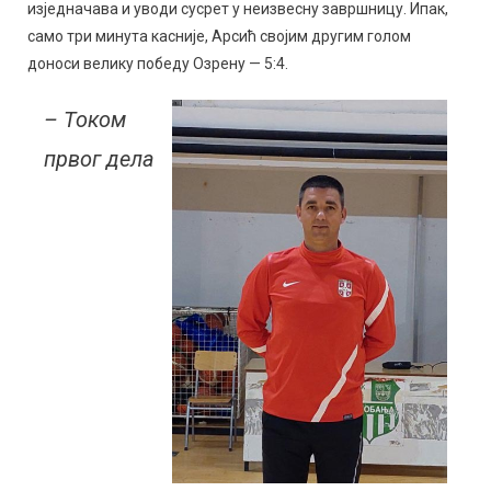
изједначава и уводи сусрет у неизвесну завршницу. Ипак,
само три минута касније, Арсић својим другим голом
доноси велику победу Озрену — 5:4.
– Током
првог дела