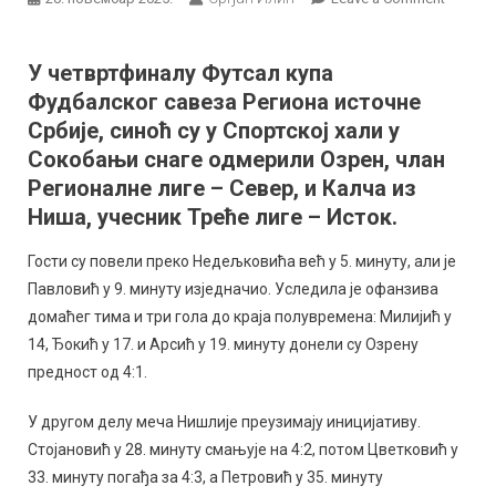
Футсал
Куп
У четвртфиналу Футсал купа
ФС
Фудбалског савеза Региона источне
РИС:
Голови
Србије, синоћ су у Спортској хали у
Арсића
Сокобањи снаге одмерили Озрен, члан
водили
Регионалне лиге – Север, и Калча из
Озрен
Ниша, учесник Треће лиге – Исток.
до
велике
Гости су повели преко Недељковића већ у 5. минуту, али је
победе
Павловић у 9. минуту изједначио. Уследила је офанзива
над
домаћег тима и три гола до краја полувремена: Милијић у
Калчо
14, Ђокић у 17. и Арсић у 19. минуту донели су Озрену
предност од 4:1.
У другом делу меча Нишлије преузимају иницијативу.
Стојановић у 28. минуту смањује на 4:2, потом Цветковић у
33. минуту погађа за 4:3, а Петровић у 35. минуту