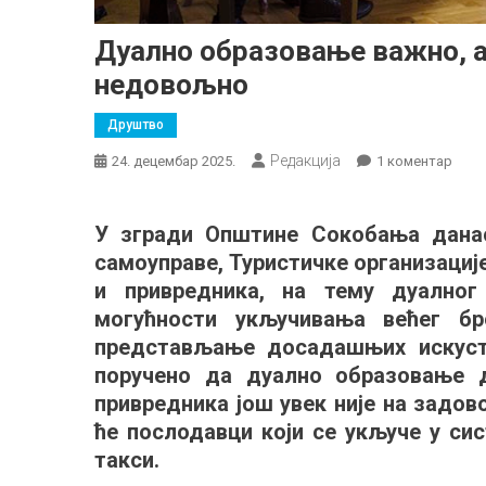
Дуално образовање важно, а
недовољно
Друштво
Редакција
на
24. децембар 2025.
1 коментар
Дуал
обра
У згради Општине Сокобања данас
важн
самоуправе, Туристичке организаци
али
је
и привредника, на тему дуалног
инте
могућности укључивања већег бр
посл
представљање досадашњих искуста
недо
поручено да дуално образовање д
привредника још увек није на задов
ће послодавци који се укључе у с
такси.