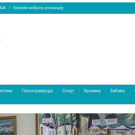
ICA
Преузми мобилну апликацију
литика
Пољопривреда
Спорт
Хроника
Забава