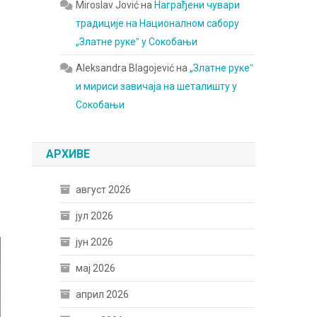
Miroslav Jović
на
Награђени чувари
традиције на Националном сабору
„Златне рукеˮ у Сокобањи
Aleksandra Blagojević
на
„Златне рукеˮ
и мириси завичаја на шеталишту у
Сокобањи
АРХИВЕ
август 2026
јул 2026
јун 2026
мај 2026
април 2026