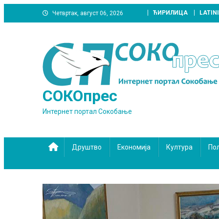
Skip
ЋИРИЛИЦА
LATIN
Четвртак, август 06, 2026
to
content
СОКОпрес
Интернет портал Сокобање
Друштво
Економија
Култура
По