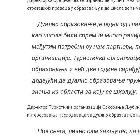
Директорка Средње школе „Бранислав Нушићˮ Ана Мил
стратешких праваца у образовању и да школа већ има
– Дуално образовање је једна од гла
као школа били спремни много раниј
међутим потребни су нам партнери, 
организације. Туристичка организаци
образовања и већ две године сарађу
додајући да дуално образовање пруж
знања из области за коју се школују.
Директор Туристичке организације Сокобања Љубинко
интересовање послодаваца за дуално образовање н
– Пре свега, лично сам закључио да 