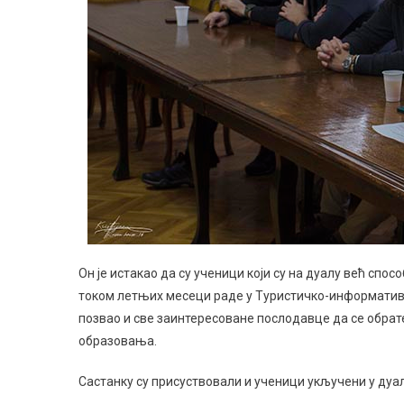
Он је истакао да су ученици који су на дуалу већ спо
током летњих месеци раде у Туристичко-информативн
позвао и све заинтересоване послодавце да се обрате
образовања.
Састанку су присуствовали и ученици укључени у дуал