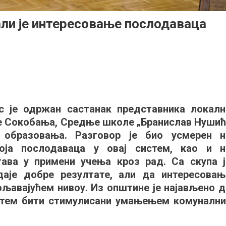
ли је интересовање послодаваца
но
зовање
 је одржан састанак представника локалн
о,
је Сокобања, Средње школе „Бранислав Нушић
 образовања. Разговор је био усмерен н
ресовање
оја послодаваца у овај систем, као и н
одаваца
ва у примени учења кроз рад. Са скупа ј
вољно
аје добре резултате, али да интересовањ
ољавајућем нивоу. Из општине је најављено д
истем бити стимулисани умањењем комунални