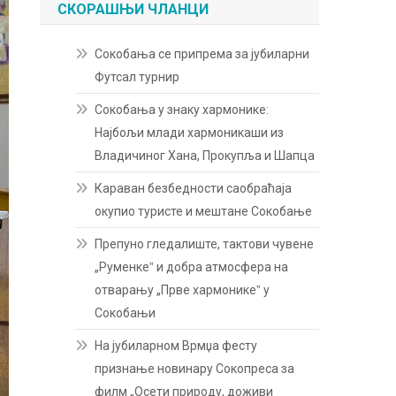
СКОРАШЊИ ЧЛАНЦИ
Сокобања се припрема за јубиларни
Футсал турнир
Сокобања у знаку хармонике:
Најбољи млади хармоникаши из
Владичиног Хана, Прокупља и Шапца
Караван безбедности саобраћаја
окупио туристе и мештане Сокобање
Препуно гледалиште, тактови чувене
„Руменкеˮ и добра атмосфера на
отварању „Прве хармоникеˮ у
Сокобањи
На јубиларном Врмџа фесту
признање новинару Сокопреса за
филм „Осети природу, доживи