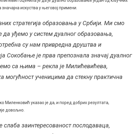
ићевић оценила је да је дуално образовање један од кључних
 значајна искуства у његовој примени.
вних стратегија образовања у Србији. Ми смо
е да уђемо у систем дуалног образовања,
потребна су нам привредна друштва и
ја Сокобање је прва препознала значај дуалног
јемо са њима – рекла је Милићевићева,
а могућност ученицима да стекну практична
 Миленковић указао је да, и поред добрих резултата,
ије довољно.
је слаба заинтересованост послодаваца,