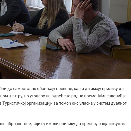
собни да самостално обављају послове, као и да имају прилику да
ом центру, по уговору на одређено радно време. Миленковић је
 Туристичкој организацији за помоћ око уласка у систем дуалног
но образовање, који су имали прилику да пренесу своја искуства.