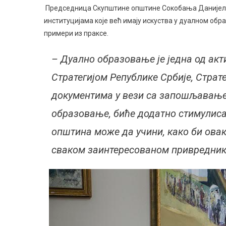
Председница Скупштине општине Сокобања Данијела В
институцијама које већ имају искуства у дуалном о
примери из праксе.
– Дуално образовање је једна од а
Стратегијом Републике Србије, Стра
документима у вези са запошљавањем
образовање, биће додатно стимулиса
општина може да учини, како би ова
сваком заинтересованом привредник