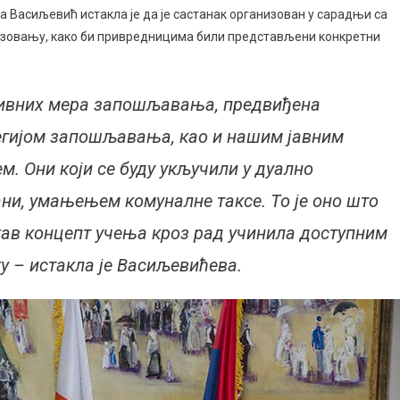
асиљевић истакла је да је састанак организован у сарадњи са
бразовању, како би привредницима били представљени конкретни
ктивних мера запошљавања, предвиђена
тегијом запошљавања, као и нашим јавним
. Они који се буду укључили у дуално
ни, умањењем комуналне таксе. То је оно што
кав концепт учења кроз рад учинила доступним
у – истакла је Васиљевићева.