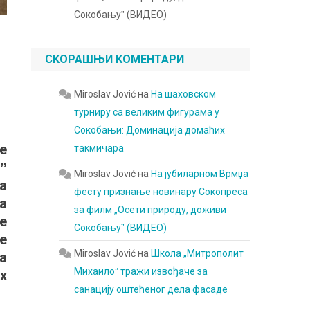
Сокобањуˮ (ВИДЕО)
СКОРАШЊИ КОМЕНТАРИ
Miroslav Jović
на
На шаховском
турниру са великим фигурама у
Сокобањи: Доминација домаћих
е
такмичара
ˮ
Miroslav Jović
на
На јубиларном Врмџа
а
фесту признање новинару Сокопреса
а
за филм „Осети природу, доживи
е
Сокобањуˮ (ВИДЕО)
е
Miroslav Jović
на
Школа „Митрополит
а
Михаилоˮ тражи извођаче за
х
санацију оштећеног дела фасаде