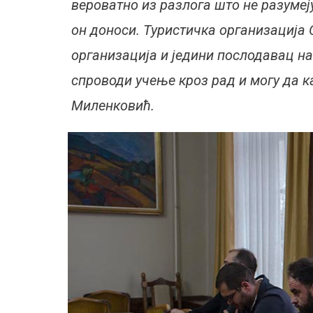
вероватно из разлога што не разумеј
он доноси. Туристичка организација 
организација и једини послодавац на
спроводи учење кроз рад и могу да к
Миленковић.