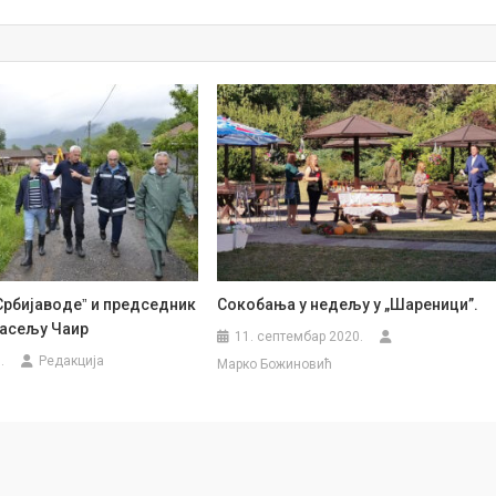
Србијаводеˮ и председник
Сокобања у недељу у „Шареници”.
насељу Чаир
11. септембар 2020.
.
Редакција
Марко Божиновић