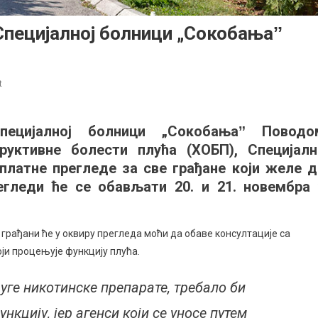
Специјалној болници „Сокобањаˮ
on
t
Бесплатни
прегледи
пецијалној болници „Сокобањаˮ Поводо
плућа
уктивне болести плућа (ХОБП), Специјалн
у
Специјалној
платне прегледе за све грађане који желе д
болници
егледи ће се обављати 20. и 21. новембра 
„Сокобањаˮ
грађани ће у оквиру прегледа моћи да обаве консултације са
оји процењује функцију плућа.
уге никотинске препарате, требало би
нкцију, јер агенси који се уносе путем