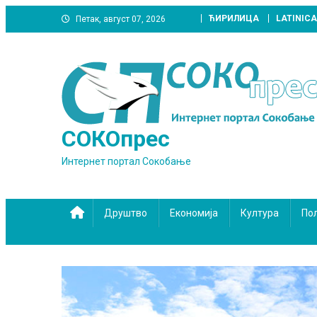
Skip
ЋИРИЛИЦА
LATINICA
Петак, август 07, 2026
to
content
СОКОпрес
Интернет портал Сокобање
Друштво
Економија
Култура
По