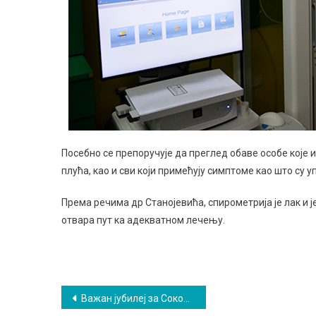
Посебно се препоручује да преглед обаве особе које 
плућа, као и сви који примећују симптоме као што су
Према речима др Станојевића, спирометрија је лак и 
отвара пут ка адекватном лечењу.
Кретање
Важан јубилеј за Сокобању: Два века од рођења митрополита Михаила