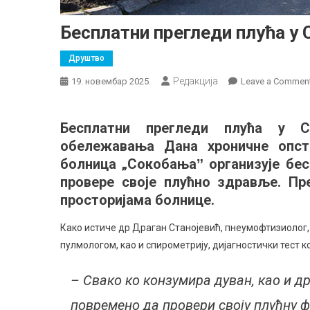
Бесплатни прегледи плућа у 
Друштво
Редакција
19. новембар 2025.
Leave a Commen
Бесплатни прегледи плућа у С
обележавања Дана хроничне опстр
болница „Сокобањаˮ организује бес
провере своје плућно здравље. Пр
просторијама болнице.
Како истиче др Драган Станојевић, пнеумофтизиолог, 
пулмологом, као и спирометрију, дијагностички тест к
– Свако ко конзумира дуван, као и др
повремено да провери своју плућну фу