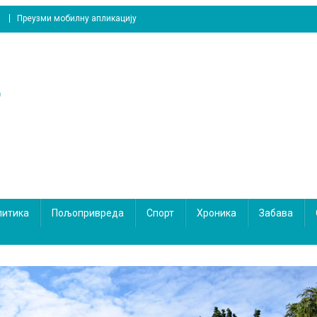
Преузми мобилну апликацију
литика
Пољопривреда
Спорт
Хроника
Забава