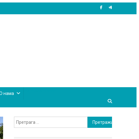
site mode button
О нама
Претрага
за: