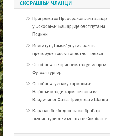
СКОРАШЊИ ЧЛАНЦИ
Припрема се Преображењски вашар
у Сокобањи: Вашарџије овог пута на
Подини
Институт „Тимокˮ упутио важне
препоруке током топлотног таласа
Сокобања се припрема за јубиларни
Футсал турнир
Сокобања у знаку хармонике:
Најбољи млади хармоникаши из
Владичиног Хана, Прокупља и Шапца
Караван безбедности саобраћаја
окупио туристе и мештане Сокобање