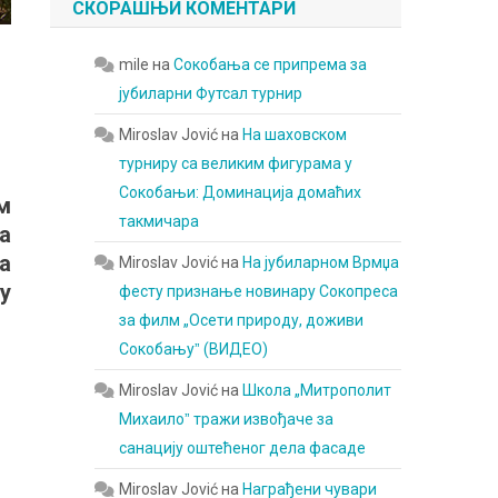
СКОРАШЊИ КОМЕНТАРИ
mile
на
Сокобања се припрема за
јубиларни Футсал турнир
Miroslav Jović
на
На шаховском
турниру са великим фигурама у
Сокобањи: Доминација домаћих
м
такмичара
а
а
Miroslav Jović
на
На јубиларном Врмџа
у
фесту признање новинару Сокопреса
за филм „Осети природу, доживи
Сокобањуˮ (ВИДЕО)
Miroslav Jović
на
Школа „Митрополит
Михаилоˮ тражи извођаче за
санацију оштећеног дела фасаде
Miroslav Jović
на
Награђени чувари