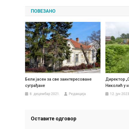
чланка
ПОВЕЗАНО
Бели јасен за све заинтересоване
Директор „
суграђане
Николић у 
8. децембар 2021.
Редакција
12. јун 2023
Оставите одговор