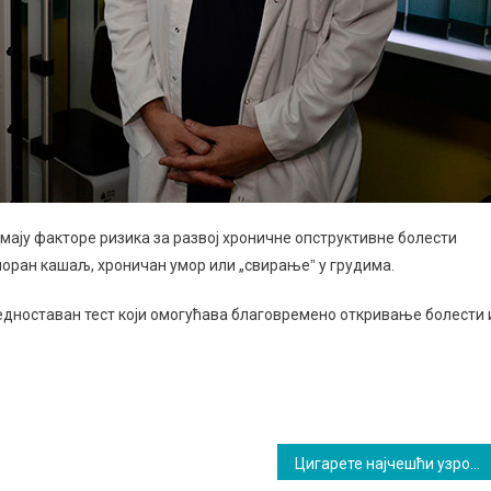
имају факторе ризика за развој хроничне опструктивне болести
 упоран кашаљ, хроничан умор или „свирањеˮ у грудима.
једноставан тест који омогућава благовремено откривање болести 
Цигарете најчешћи узрочник опструктивне болести плућа, природа и вежбе важни у лечењу