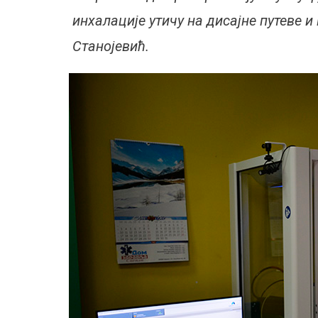
инхалације утичу на дисајне путеве 
Станојевић.