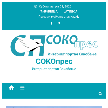
Skip
Субота, август 08, 2026
to
ЋИРИЛИЦА
LATINICA
content
Преузми мобилну апликацију
СОКОпрес
Интернет портал Сокобање
site mode button