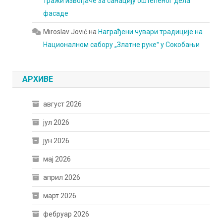
тражи извођаче за санацију оштећеног дела
фасаде
Miroslav Jović
на
Награђени чувари традиције на
Националном сабору „Златне рукеˮ у Сокобањи
АРХИВЕ
август 2026
јул 2026
јун 2026
мај 2026
април 2026
март 2026
фебруар 2026