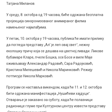
Татјана Миланов.
У среду, 8. октобра од 19 часова, биће одржана бесплатна
пројекција синхронизованог анимираног филма
намењеног најмлађима.
У петак, 10. октобра у 19 часова, публика ће имати прилику
да погледа представу „Ал’ је леп овај светˮ, нежну
еколошку причу која се дешава на цветној ливади. Ликове
бубамаре Кларе, пчеле Бошка, осе Босе и виле Маје
оживљавају Александaр Радовић, Сара Радојковић,
Кристина Милешевић и Никола Маринковић. Режију
потписује Никола Марковић.
Програм се наставља викендом, када ће 11. и 12. октобра
бити одржана манифестација „Нушићеви хајдуциˮ.
Отварање је заказано за суботу, када ће полазници
радионице глуме при Културном центру извести представу