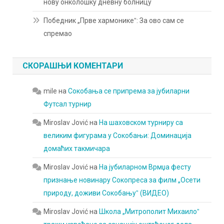
нову онколошку дневну болницу
Победник „Прве хармоникеˮ: За ово сам се
спремао
СКОРАШЊИ КОМЕНТАРИ
mile
на
Сокобања се припрема за јубиларни
Футсал турнир
Miroslav Jović
на
На шаховском турниру са
великим фигурама у Сокобањи: Доминација
домаћих такмичара
Miroslav Jović
на
На јубиларном Врмџа фесту
признање новинару Сокопреса за филм „Осети
природу, доживи Сокобањуˮ (ВИДЕО)
Miroslav Jović
на
Школа „Митрополит Михаилоˮ