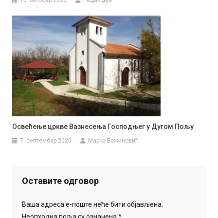
Освећење цркве Вазнесења Господњег у Дугом Пољу
7. септембар 2020.
Марко Божиновић
Оставите одговор
Ваша адреса е-поште неће бити објављена.
Неопходна поља су означена
*