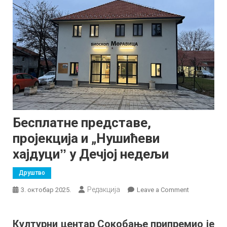
Бесплатне представе,
пројекција и „Нушићеви
хајдуциˮ у Дечјој недељи
Друштво
Редакција
on
3. октобар 2025.
Leave a Comment
Бесплатне
представе,
Културни центар Сокобање припремио је
пројекција