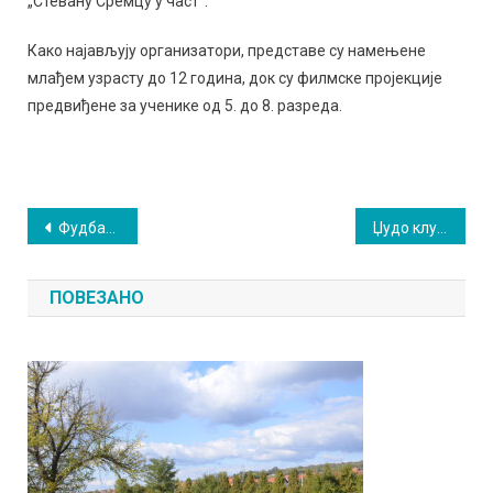
„Стевану Сремцу у частˮ.
Како најављују организатори, представе су намењене
млађем узрасту до 12 година, док су филмске пројекције
предвиђене за ученике од 5. до 8. разреда.
Кретање
Фудбалски викенд у Сокобањи: Хајдук и Озрен пред својим навијачима
Џудо клубу „Карађорђевићˮ пет медаља из Браничева
чланка
ПОВЕЗАНО