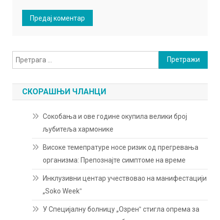
Претрага
за:
СКОРАШЊИ ЧЛАНЦИ
Сокобања и ове године окупила велики број
љубитеља хармонике
Високе темепратуре носе ризик од прегревања
организма: Препознајте симптоме на време
Инклузивни центар учествовао на манифестацији
„Soko Weekˮ
У Специјалну болницу „Озренˮ стигла опрема за