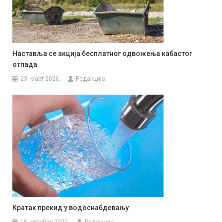
Наставља се акција бесплатног одвожења кабастог
отпада
23. март 2026.
Редакција
Кратак прекид у водоснабдевању
15. октобар 2020.
Редакција